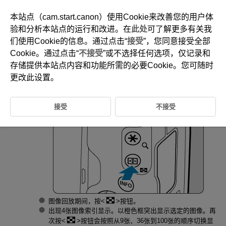
本站点（cam.start.canon）使用Cookie来改善您的用户体
验和分析本站点的运行和改进。在
此处
可了解更多有关我
们使用Cookie的信息。通过点击“
接受
”，您同意接受全部
D101-114
Cookie。通过点击“
不接受
”或不选择任何选项，仅记录和
索引显示(多张图像显示)
存储提供本站点内容和功能所需的必要Cookie。您可随时
更改此设置。
切换到索引显示。
接受
不接受
图像回放期间，按
按钮。
出现4张图像索引显示。以橙色框突出显示选定的图像。再
次按
按钮会按照从9张、36张到100张的顺序切换显