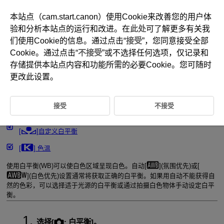
本站点（cam.start.canon）使用Cookie来改善您的用户体
验和分析本站点的运行和改进。在
此处
可了解更多有关我
们使用Cookie的信息。通过点击“
接受
”，您同意接受全部
D101-070
Cookie。通过点击“
不接受
”或不选择任何选项，仅记录和
白平衡设置
存储提供本站点内容和功能所需的必要Cookie。您可随时
更改此设置。
白平衡
接受
不接受
[
] 自动白平衡
[
]自定义白平衡
[
] 色温
使用白平衡(WB)可以使白色区域呈现白色。自动[
](氛围优先)或[
](白色优先)设置通常将获取正确的白平衡。如果用自动不能获得自
然的色彩，可以选择适于光源的白平衡或通过拍摄白色物体手动设定白平
衡。
选择[
:
白平衡
]。