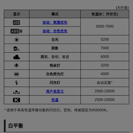
(大约值)
显示
模式
色温(K：开尔文)
自动：氛围优先
3000-7000
自动：白色优先
5200
日光
7000
阴影
6000
阴天
、黎明、黄昏
3200
钨丝灯
4000
白色荧光灯
闪光灯
自动设置*
2000-10000
用户自定义
2500-10000
色温
适用于具有色温传输功能的闪光灯。否则，将被固定为约6000K。
白平衡