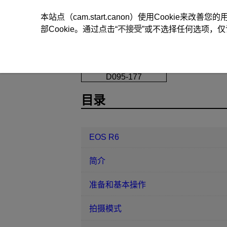
本站点（cam.start.canon）使用Cookie来
部Cookie。通过点击“
不接受
”或不选择任何选项，仅
EOS R6
设置
提示音
D095-177
目录
EOS R6
简介
准备和基本操作
拍摄模式