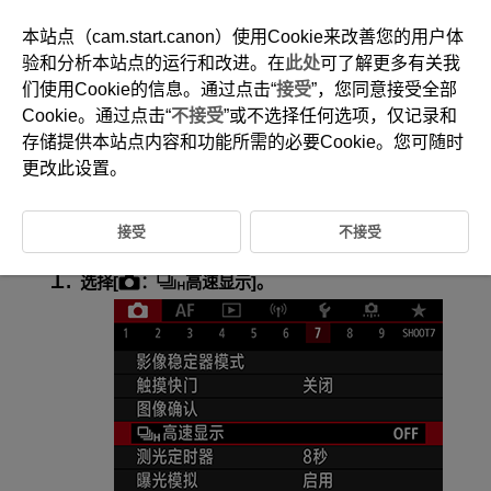
本站点（cam.start.canon）使用Cookie来改善您的用户体
验和分析本站点的运行和改进。在
此处
可了解更多有关我
们使用Cookie的信息。通过点击“
接受
”，您同意接受全部
D095-067
Cookie。通过点击“
不接受
”或不选择任何选项，仅记录和
高速显示
存储提供本站点内容和功能所需的必要Cookie。您可随时
更改此设置。
将驱动模式设为[
]进行拍摄时，在每张拍摄结果与实时图像间切换的
高速显示可用。显示的响应速度越高，越易于追踪快速移动的被摄体。
接受
不接受
选择[
：
高速显示
]。