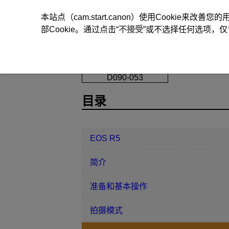
本站点（cam.start.canon）使用Cookie来
部Cookie。通过点击“
不接受
”或不选择任何选项，仅
EOS R5
拍摄和记录
静止图像拍
D090-053
目录
EOS R5
简介
准备和基本操作
拍摄模式