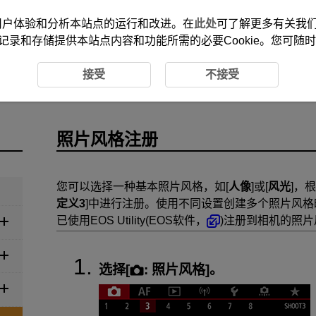
改善您的用户体验和分析本站点的运行和改进。在
此处
可了解更多有关我们使
记录和存储提供本站点内容和功能所需的必要Cookie。您可随
摄
照片风格注册
接受
不接受
照片风格注册
您可以选择一种基本照片风格，如[
人像
]或[
风光
]，
定义3
]中进行注册。使用不同设置创建多个照片风格
已使用EOS Utility(EOS软件，
)注册到相机的照
选择[
:
照片风格
]。