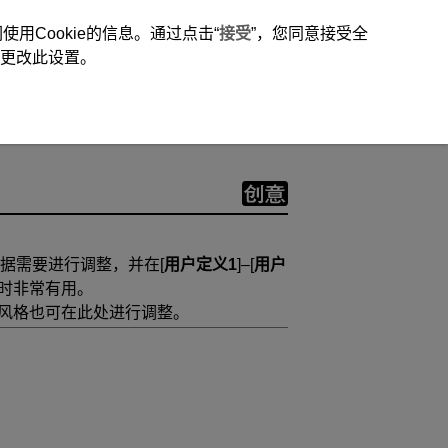
用Cookie的信息。通过点击“
接受
”，您同意接受全
时更改此设置。
根据需要进行调整，并在[
用户定义1
]–[
用户
时非常有用。
片风格也可在此处进行调整。