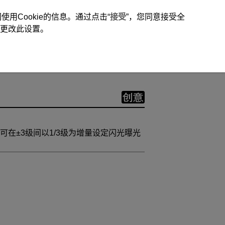
用Cookie的信息。通过点击“
接受
”，您同意接受全
时更改此设置。
在±3级间以1/3级为增量设定闪光曝光