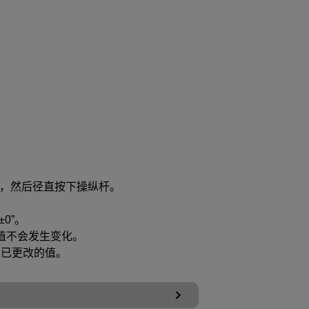
，然后径直按下操纵杆。
0”。
值不会发生变化。
定已更改的值。