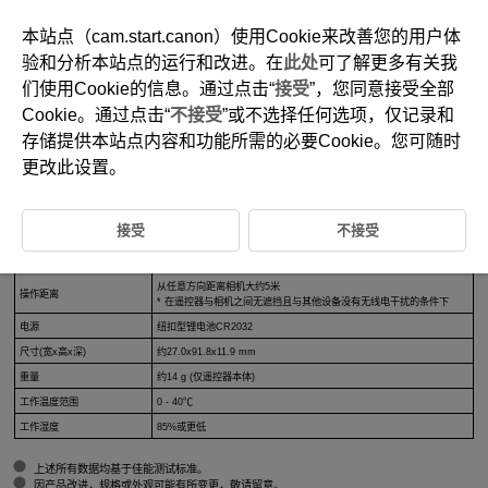
本站点（cam.start.canon）使用Cookie来改善您的用户体
验和分析本站点的运行和改进。在
此处
可了解更多有关我
们使用Cookie的信息。通过点击“
接受
”，您同意接受全部
D151-031
Cookie。通过点击“
不接受
”或不选择任何选项，仅记录和
规格
存储提供本站点内容和功能所需的必要Cookie。您可随时
更改此设置。
类型
无线遥控器
接受
不接受
遵循标准
蓝牙规格版本5.1(蓝牙低功耗技术)
传输方式
GFSK调制
从任意方向距离相机大约5米
操作距离
* 在遥控器与相机之间无遮挡且与其他设备没有无线电干扰的条件下
电源
纽扣型锂电池CR2032
尺寸(宽x高x深)
约27.0x91.8x11.9 mm
重量
约14 g (仅遥控器本体)
工作温度范围
0 - 40℃
工作湿度
85%或更低
上述所有数据均基于佳能测试标准。
因产品改进，规格或外观可能有所变更，敬请留意。