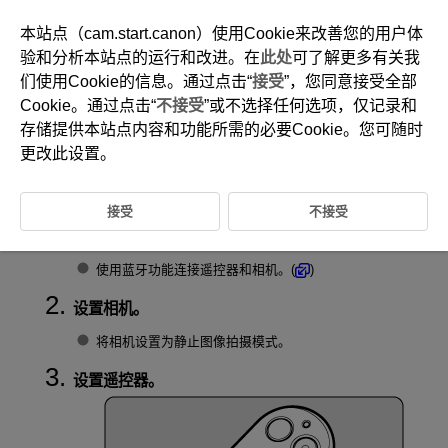
本站点（cam.start.canon）使用Cookie来改善您的用户体
验和分析本站点的运行和改进。在
此处
可了解更多有关我
们使用Cookie的信息。通过点击“
接受
”，您同意接受全部
D403-010
Cookie。通过点击“
不接受
”或不选择任何选项，仅记录和
拍摄静止图像
存储提供本站点内容和功能所需的必要Cookie。您可随时
更改此设置。
通过按下遥控器上的释放按钮，可以进行静止图像拍摄。
接受
不接受
将遥控器连接到相机。
使用蓝牙功能连接遥控器和相机。(
)
设置相机。
将相机设置为静止图像拍摄模式。
设置遥控器。