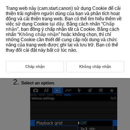
Trang web này (cam.start.canon) sử dụng Cookie để cải
thiện trải nghiệm người dùng của bạn và phân tích hoạt
động và cải thiện trang web. Bạn có thể tìm hiểu thêm về
việc sử dụng Cookie
tại đây
. Bằng cách nhấn “
Chấp
D388-171
nhận
”, bạn đồng ý chấp nhận tất cả Cookie. Bằng cách
nhấn “
Không chấp nhận
” hoặc không chọn, thì chỉ
Playback Grid
những Cookie cần thiết để cung cấp nội dung và chức
năng của trang web được ghi lại và lưu trữ. Bạn có thể
thay đổi cài đặt này bất cứ lúc nào.
You can display a grid over still photos shown in single-image display on
the playback screen. This function is convenient for checking the
image's vertical or horizontal tilt as well as composition.
Chấp nhận
Không chấp nhận
Select [
:
Playback grid
] (
).
Select an option.