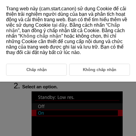
Trang web này (cam.start.canon) sử dụng Cookie để cải
thiện trải nghiệm người dùng của bạn và phân tích hoạt
động và cải thiện trang web. Bạn có thể tìm hiểu thêm về
việc sử dụng Cookie
tại đây
. Bằng cách nhấn “
Chấp
D388-119
nhận
”, bạn đồng ý chấp nhận tất cả Cookie. Bằng cách
nhấn “
Không chấp nhận
” hoặc không chọn, thì chỉ
Standby: Low Resolution
những Cookie cần thiết để cung cấp nội dung và chức
năng của trang web được ghi lại và lưu trữ. Bạn có thể
thay đổi cài đặt này bất cứ lúc nào.
Set to [
On
] to conserve battery power and control the rise of camera
temperature during standby.
As a result, it may enable you to record movies over a longer period.
Chấp nhận
Không chấp nhận
Select [
:
Standby: Low res.
] (
).
Select an option.