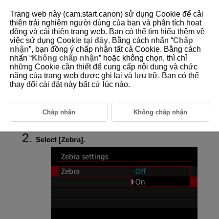
Trang web này (cam.start.canon) sử dụng Cookie để cải
thiện trải nghiệm người dùng của bạn và phân tích hoạt
động và cải thiện trang web. Bạn có thể tìm hiểu thêm về
việc sử dụng Cookie
tại đây
. Bằng cách nhấn “
Chấp
D388-111
nhận
”, bạn đồng ý chấp nhận tất cả Cookie. Bằng cách
nhấn “
Không chấp nhận
” hoặc không chọn, thì chỉ
Zebra Settings
những Cookie cần thiết để cung cấp nội dung và chức
năng của trang web được ghi lại và lưu trữ. Bạn có thể
thay đổi cài đặt này bất cứ lúc nào.
To help you adjust exposure before or during movie recording, you can
display a striped pattern over or around image areas of a specified
brightness.
Chấp nhận
Không chấp nhận
Select [
:
Zebra settings
] (
).
Select [
Zebra
].