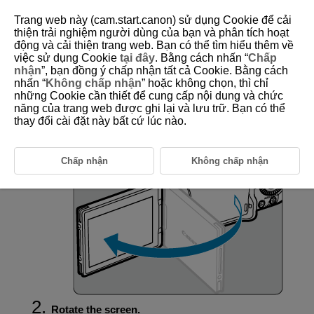
Trang web này (cam.start.canon) sử dụng Cookie để cải
thiện trải nghiệm người dùng của bạn và phân tích hoạt
động và cải thiện trang web. Bạn có thể tìm hiểu thêm về
việc sử dụng Cookie
tại đây
. Bằng cách nhấn “
Chấp
D388-019
nhận
”, bạn đồng ý chấp nhận tất cả Cookie. Bằng cách
nhấn “
Không chấp nhận
” hoặc không chọn, thì chỉ
Using the Screen
những Cookie cần thiết để cung cấp nội dung và chức
năng của trang web được ghi lại và lưu trữ. Bạn có thể
thay đổi cài đặt này bất cứ lúc nào.
You can change the direction and angle of the screen.
Flip out the screen.
Chấp nhận
Không chấp nhận
Rotate the screen.