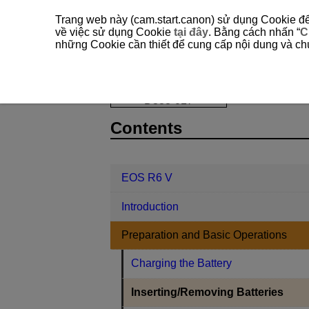
Trang web này (cam.start.canon) sử dụng Cookie để 
về việc sử dụng Cookie
tại đây
. Bằng cách nhấn “
C
những Cookie cần thiết để cung cấp nội dung và chức
EOS R6 V
Preparation and Basic O
D388-017
Contents
EOS R6 V
Introduction
Preparation and Basic Operations
Charging the Battery
Inserting/Removing Batteries