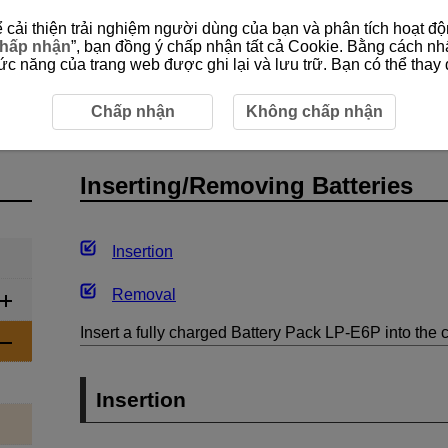
cải thiện trải nghiệm người dùng của bạn và phân tích hoạt độn
hấp nhận
”, bạn đồng ý chấp nhận tất cả Cookie. Bằng cách nh
 năng của trang web được ghi lại và lưu trữ. Bạn có thể thay đ
perations
Inserting/Removing Batteries
Chấp nhận
Không chấp nhận
Inserting/Removing Batteries
Insertion
Removal
Insert a fully charged Battery Pack
LP-E6P
into the 
Insertion