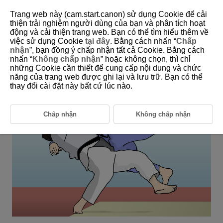
Trang web này (cam.start.canon) sử dụng Cookie để cải
thiện trải nghiệm người dùng của bạn và phân tích hoạt
động và cải thiện trang web. Bạn có thể tìm hiểu thêm về
6-26 Judo
việc sử dụng Cookie
tại đây
. Bằng cách nhấn “
Chấp
nhận
”, bạn đồng ý chấp nhận tất cả Cookie. Bằng cách
nhấn “
Không chấp nhận
” hoặc không chọn, thì chỉ
This setting is perfect for shooting subjects in changing positions
những Cookie cần thiết để cung cấp nội dung và chức
when their face is hidden, such as during judo matches.
năng của trang web được ghi lại và lưu trữ. Bạn có thể
thay đổi cài đặt này bất cứ lúc nào.
Chấp nhận
Không chấp nhận