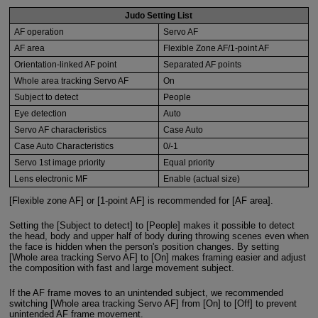
Judo Setting List
AF operation
Servo AF
AF area
Flexible Zone AF/1-point AF
Orientation-linked AF point
Separated AF points
Whole area tracking Servo AF
On
Subject to detect
People
Eye detection
Auto
Servo AF characteristics
Case Auto
Case Auto Characteristics
0/-1
Servo 1st image priority
Equal priority
Lens electronic MF
Enable (actual size)
[Flexible zone AF] or [1-point AF] is recommended for [AF area].
Setting the [Subject to detect] to [People] makes it possible to detect
the head, body and upper half of body during throwing scenes even when
the face is hidden when the person's position changes. By setting
[Whole area tracking Servo AF] to [On] makes framing easier and adjust
the composition with fast and large movement subject.
If the AF frame moves to an unintended subject, we recommended
switching [Whole area tracking Servo AF] from [On] to [Off] to prevent
unintended AF frame movement.