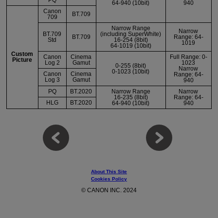
PQ
64-940 (10bit)
940
Canon
BT.709
709
Narrow Range
Narrow
BT.709
(including SuperWhite)
BT.709
Range: 64-
Std
16-254 (8bit)
1019
64-1019 (10bit)
Custom
Canon
Cinema
Full Range: 0-
Picture
Log 2
Gamut
1023
0-255 (8bit)
Narrow
0-1023 (10bit)
Canon
Cinema
Range: 64-
Log 3
Gamut
940
PQ
BT.2020
Narrow Range
Narrow
16-235 (8bit)
Range: 64-
HLG
BT.2020
64-940 (10bit)
940
About This Site
Cookies Policy
© CANON INC. 2024