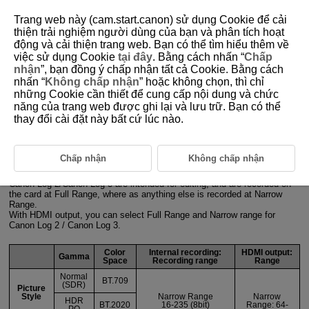
Trang web này (cam.start.canon) sử dụng Cookie để cải
thiện trải nghiệm người dùng của bạn và phân tích hoạt
động và cải thiện trang web. Bạn có thể tìm hiểu thêm về
1-6 Range
việc sử dụng Cookie
tại đây
. Bằng cách nhấn “
Chấp
nhận
”, bạn đồng ý chấp nhận tất cả Cookie. Bằng cách
nhấn “
Không chấp nhận
” hoặc không chọn, thì chỉ
The range determines how much of the recorded tones to display and
những Cookie cần thiết để cung cấp nội dung và chức
output.
năng của trang web được ghi lại và lưu trữ. Bạn có thể
thay đổi cài đặt này bất cứ lúc nào.
Range
The range determines how much of the tones recorded in a movie to
Chấp nhận
Không chấp nhận
display and output. In general, not all tones are used for display on a TV,
so the range is limited. (Narrow Range)
Canon Log 2/Canon Log 3 are intended for editing, and are recorded on
the card at Full Range, where as anything else is recorded at Narrow
Range.
With HDMI output, you can select Full Range and Narrow range for
Canon Log 2 / Canon Log 3.
Color
Internal recording:
HDMI output:
Gamma
Space
Recording range
Range
Normal
BT.709
(SDR)
Picture
Style
Narrow Range
Narrow
HDR
BT.2020
16-235 (8bit)
Range: 64-