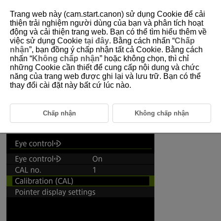
Trang web này (cam.start.canon) sử dụng Cookie để cải
thiện trải nghiệm người dùng của bạn và phân tích hoạt
động và cải thiện trang web. Bạn có thể tìm hiểu thêm về
5-4-1 Recommended Settings for Eye Control
việc sử dụng Cookie
tại đây
. Bằng cách nhấn “
Chấp
(Used with Tracking)
nhận
”, bạn đồng ý chấp nhận tất cả Cookie. Bằng cách
nhấn “
Không chấp nhận
” hoặc không chọn, thì chỉ
những Cookie cần thiết để cung cấp nội dung và chức
Eye control allows you focus on subject with the AF frame by looking
năng của trang web được ghi lại và lưu trữ. Bạn có thể
through the viewfinder. This section covers recommended settings for
thay đổi cài đặt này bất cứ lúc nào.
effectively using eye control.
Chấp nhận
Không chấp nhận
Preparations: Make sure to calibrate this
function before using it