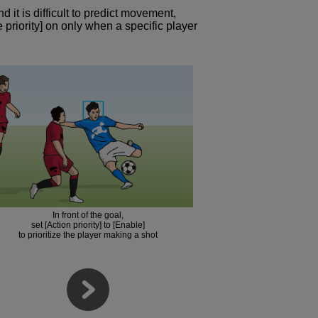
it is difficult to predict movement,
e priority] on only when a specific player
In front of the goal,
set [Action priority] to [Enable]
to prioritize the player making a shot