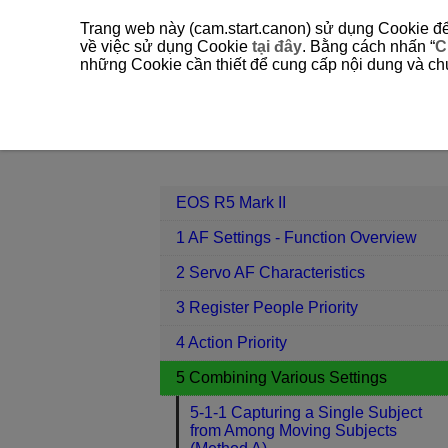
Trang web này (cam.start.canon) sử dụng Cookie để 
về việc sử dụng Cookie
tại đây
. Bằng cách nhấn “
C
những Cookie cần thiết để cung cấp nội dung và chức
EOS R5 Mark II
5 Combining Variou
Contents
EOS R5 Mark II
1 AF Settings - Function Overview
2 Servo AF Characteristics
3 Register People Priority
4 Action Priority
5 Combining Various Settings
5-1-1 Capturing a Single Subject
from Among Moving Subjects