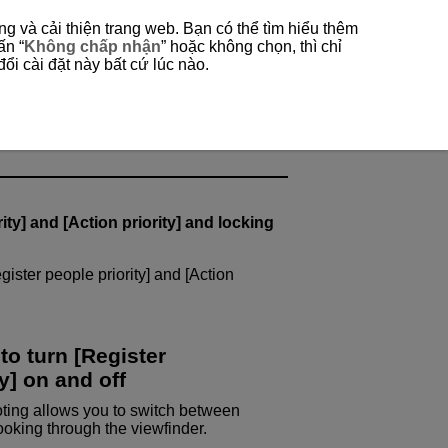
g và cải thiện trang web. Bạn có thể tìm hiểu thêm
ấn “
Không chấp nhận
” hoặc không chọn, thì chỉ
ổi cài đặt này bất cứ lúc nào.
ving Subjects (Method B)
ct from Among Moving
ty] and [Action priority] and locking
ister people priority] and [Action
to turn [Register
ty] on and off
oting allows you to switch between
looking through the viewfinder.