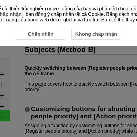
cải thiện trải nghiệm người dùng của bạn và phân tích hoạt độn
hấp nhận
”, bạn đồng ý chấp nhận tất cả Cookie. Bằng cách nh
 năng của trang web được ghi lại và lưu trữ. Bạn có thể thay đ
s Settings
5-1-2 Capturing a Single Subject from Among Mo
Chấp nhận
Không chấp nhận
5-1-2 Capturing a Single Subje
Subjects (Method B)
Quickly switching between [Register people priori
the AF frame
This page covers how to quickly switch between [Reg
priority].
Customizing buttons for shooting 
people priority] and [Action priori
Assigning a function by customizing buttons for sho
[Register people priority] and [Action priority] while 