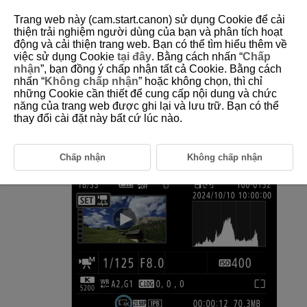
Trang web này (cam.start.canon) sử dụng Cookie để cải
thiện trải nghiệm người dùng của bạn và phân tích hoạt
động và cải thiện trang web. Bạn có thể tìm hiểu thêm về
việc sử dụng Cookie
tại đây
. Bằng cách nhấn “
Chấp
D292-115
nhận
”, bạn đồng ý chấp nhận tất cả Cookie. Bằng cách
nhấn “
Không chấp nhận
” hoặc không chọn, thì chỉ
4K Movie Frame Grab
những Cookie cần thiết để cung cấp nội dung và chức
năng của trang web được ghi lại và lưu trữ. Bạn có thể
thay đổi cài đặt này bất cứ lúc nào.
From 4K movies, you can select individual frames to save as JPEG or
HEIF still images. This is referred to as “frame grabbing.”
Chấp nhận
Không chấp nhận
Select a 4K movie.