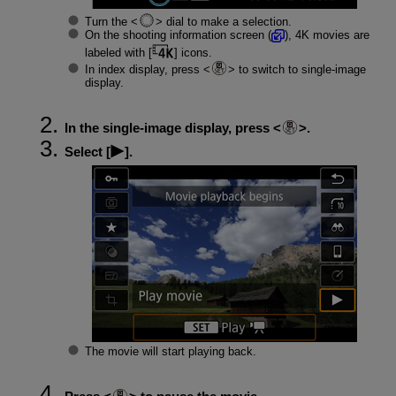
Turn the
dial to make a selection.
On the shooting information screen (
), 4K movies are
labeled with [
] icons.
In index display, press
to switch to single-image
display.
In the single-image display, press
.
Select [
].
The movie will start playing back.