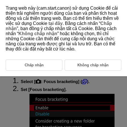
Trang web này (cam.start.canon) sử dụng Cookie để cải
thiện trải nghiệm người dùng của bạn và phân tích hoạt
động và cải thiện trang web. Bạn có thể tìm hiểu thêm về
việc sử dụng Cookie
tại đây
. Bằng cách nhấn “
Chấp
D292-076
nhận
”, bạn đồng ý chấp nhận tất cả Cookie. Bằng cách
nhấn “
Không chấp nhận
” hoặc không chọn, thì chỉ
Focus Bracketing
những Cookie cần thiết để cung cấp nội dung và chức
năng của trang web được ghi lại và lưu trữ. Bạn có thể
thay đổi cài đặt này bất cứ lúc nào.
Focus bracketing enables continuous shooting with the focal distance
changed automatically after each shot. These images enable you to
create a single image in focus over a deep depth of field. Compositing is
also possible using an application that supports depth compositing, such
Chấp nhận
Không chấp nhận
as Digital Photo Professional (EOS software).
Select [
:
Focus bracketing
] (
).
Set [
Focus bracketing
].