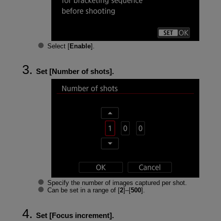
Select [
Enable
].
Set [
Number of shots
].
Specify the number of images captured per shot.
Can be set in a range of [
2
]–[
500
].
Set [
Focus increment
].