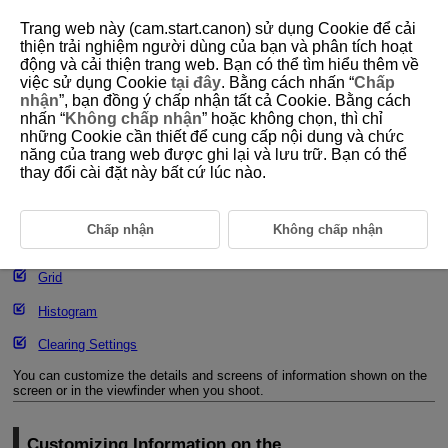
Trang web này (cam.start.canon) sử dụng Cookie để cải
thiện trải nghiệm người dùng của bạn và phân tích hoạt
động và cải thiện trang web. Bạn có thể tìm hiểu thêm về
việc sử dụng Cookie
tại đây
. Bằng cách nhấn “
Chấp
D101-089
nhận
”, bạn đồng ý chấp nhận tất cả Cookie. Bằng cách
nhấn “
Không chấp nhận
” hoặc không chọn, thì chỉ
Shooting Information Display
những Cookie cần thiết để cung cấp nội dung và chức
năng của trang web được ghi lại và lưu trữ. Bạn có thể
thay đổi cài đặt này bất cứ lúc nào.
Customizing Information on the Screen
Customizing Information in the Viewfinder
Chấp nhận
Không chấp nhận
Viewfinder Vertical Display
Grid
Histogram
Clearing Settings
You can customize the details and screens of information shown on the
screen or in the viewfinder when you shoot.
Customizing Information on the