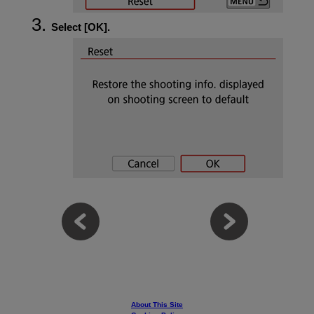
Select [
OK
].
About This Site