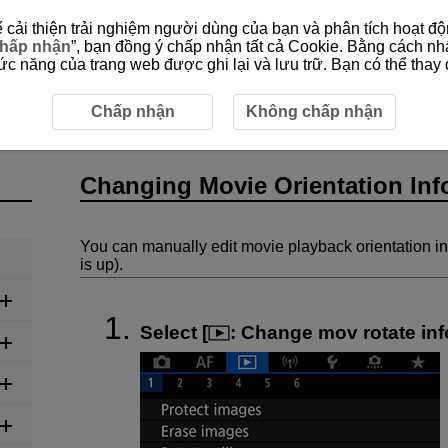
cải thiện trải nghiệm người dùng của bạn và phân tích hoạt độn
hấp nhận
”, bạn đồng ý chấp nhận tất cả Cookie. Bằng cách nh
 năng của trang web được ghi lại và lưu trữ. Bạn có thể thay đ
ie Orientation Information
Chấp nhận
Không chấp nhận
Changing Movie Orientation Inf
You can manually edit movie playback orientation i
is up).
Select [
:
Change mov rotate inf