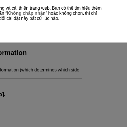
g và cải thiện trang web. Bạn có thể tìm hiểu thêm
ấn “
Không chấp nhận
” hoặc không chọn, thì chỉ
ổi cài đặt này bất cứ lúc nào.
ormation
nformation (which determines which side
o
].