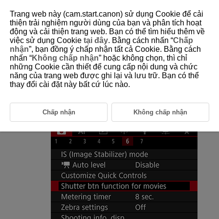
Trang web này (cam.start.canon) sử dụng Cookie để cải
thiện trải nghiệm người dùng của bạn và phân tích hoạt
động và cải thiện trang web. Bạn có thể tìm hiểu thêm về
việc sử dụng Cookie
tại đây
. Bằng cách nhấn “
Chấp
D180-115
nhận
”, bạn đồng ý chấp nhận tất cả Cookie. Bằng cách
nhấn “
Không chấp nhận
” hoặc không chọn, thì chỉ
Shutter Button Function for Movies
những Cookie cần thiết để cung cấp nội dung và chức
năng của trang web được ghi lại và lưu trữ. Bạn có thể
thay đổi cài đặt này bất cứ lúc nào.
You can set the functions performed by pressing the shutter button
halfway or completely during movie recording.
Chấp nhận
Không chấp nhận
Select [
:
Shutter btn function for movies
].