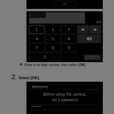
Enter a six-digit number, then select [
OK
].
Select [
OK
].