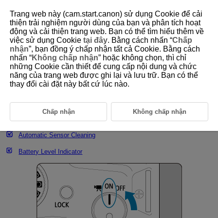
Trang web này (cam.start.canon) sử dụng Cookie để cải
thiện trải nghiệm người dùng của bạn và phân tích hoạt
động và cải thiện trang web. Bạn có thể tìm hiểu thêm về
việc sử dụng Cookie
tại đây
. Bằng cách nhấn “
Chấp
D180-018
nhận
”, bạn đồng ý chấp nhận tất cả Cookie. Bằng cách
nhấn “
Không chấp nhận
” hoặc không chọn, thì chỉ
Turning on the Power
những Cookie cần thiết để cung cấp nội dung và chức
năng của trang web được ghi lại và lưu trữ. Bạn có thể
thay đổi cài đặt này bất cứ lúc nào.
Setting the Date, Time, and Time Zone
Changing the Interface Language
Chấp nhận
Không chấp nhận
Setting a Password
Automatic Sensor Cleaning
Battery Level Indicator