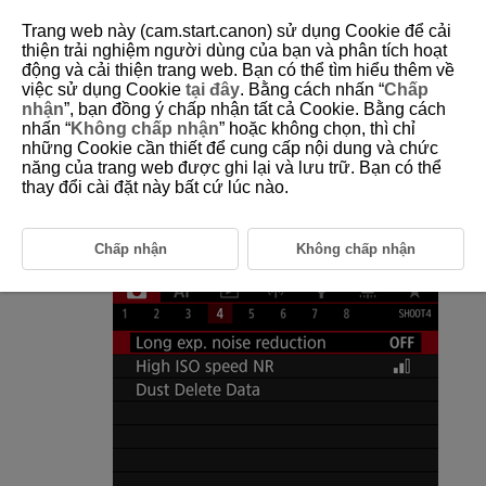
Trang web này (cam.start.canon) sử dụng Cookie để cải
thiện trải nghiệm người dùng của bạn và phân tích hoạt
động và cải thiện trang web. Bạn có thể tìm hiểu thêm về
việc sử dụng Cookie
tại đây
. Bằng cách nhấn “
Chấp
D090-056
nhận
”, bạn đồng ý chấp nhận tất cả Cookie. Bằng cách
nhấn “
Không chấp nhận
” hoặc không chọn, thì chỉ
Long Exposure Noise Reduction
những Cookie cần thiết để cung cấp nội dung và chức
năng của trang web được ghi lại và lưu trữ. Bạn có thể
thay đổi cài đặt này bất cứ lúc nào.
Noise that tends to occur in long exposures at shutter speeds of one
sec. or slower can be reduced.
Chấp nhận
Không chấp nhận
Select [
:
Long exp. noise reduction
].