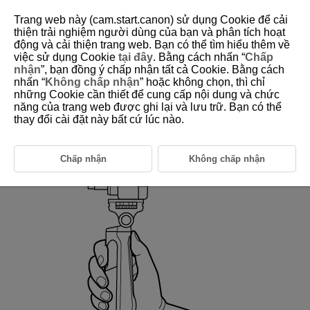
Trang web này (cam.start.canon) sử dụng Cookie để cải
thiện trải nghiệm người dùng của bạn và phân tích hoạt
động và cải thiện trang web. Bạn có thể tìm hiểu thêm về
việc sử dụng Cookie
tại đây
. Bằng cách nhấn “
Chấp
D412-011
nhận
”, bạn đồng ý chấp nhận tất cả Cookie. Bằng cách
nhấn “
Không chấp nhận
” hoặc không chọn, thì chỉ
Holding the Tripod Grip to Shoot
những Cookie cần thiết để cung cấp nội dung và chức
năng của trang web được ghi lại và lưu trữ. Bạn có thể
thay đổi cài đặt này bất cứ lúc nào.
Hold the tripod grip as shown. The camera can be operated by pressing
the remote control button.
Chấp nhận
Không chấp nhận