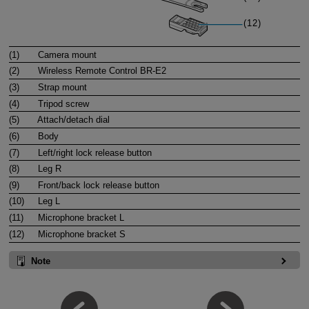
(1)
Camera mount
(2)
Wireless Remote Control
BR-E2
(3)
Strap mount
(4)
Tripod screw
(5)
Attach/detach dial
(6)
Body
(7)
Left/right lock release button
(8)
Leg R
(9)
Front/back lock release button
(10)
Leg L
(11)
Microphone bracket L
(12)
Microphone bracket S
Note