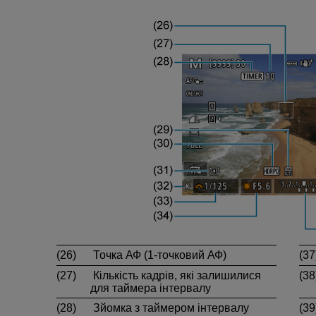
(26)
Точка АФ (1-точковий АФ)
(37
(27)
Кількість кадрів, які залишилися
(38
для таймера інтервалу
(28)
Зйомка з таймером інтервалу
(39