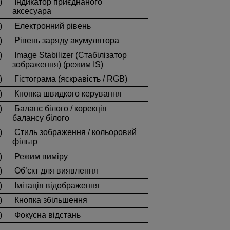
)
Індикатор приєднаного
аксесуара
)
Електронний рівень
)
Рівень заряду акумулятора
)
Image Stabilizer (Стабілізатор
зображення) (режим IS)
)
Гістограма (яскравість / RGB)
)
Кнопка швидкого керування
)
Баланс білого / корекція
балансу білого
)
Стиль зображення / кольоровий
фільтр
)
Режим виміру
)
Об’єкт для виявлення
)
Імітація відображення
)
Кнопка збільшення
)
Фокусна відстань