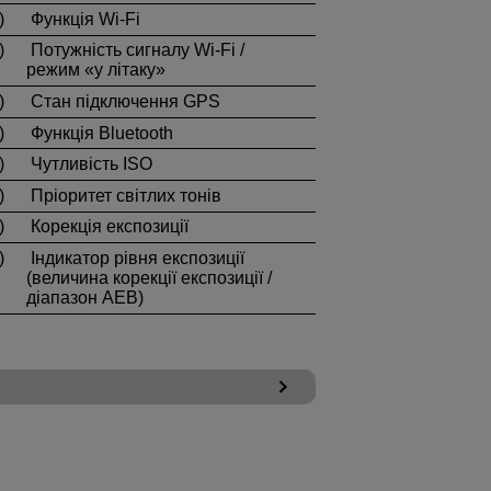
)
Функція
Wi-Fi
)
Потужність сигналу
Wi-Fi
/
режим «у літаку»
)
Стан підключення GPS
)
Функція Bluetooth
)
Чутливість ISO
)
Пріоритет світлих тонів
)
Корекція експозиції
)
Індикатор рівня експозиції
(величина корекції експозиції /
діапазон AEB)