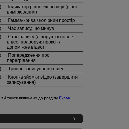
)
Індикатор рівня експозиції (рівні
вимірювання)
)
Гамма-крива / колірний простір
)
Час запису, що минув
)
Стан запису (ліворуч: основне
відео, праворуч: проксі- /
допоміжне відео)
)
Попередження про
перегрівання
)
Триває записування відео
)
Кнопка зйомки відео (завершити
записування)
які також включено до розділу
Екран