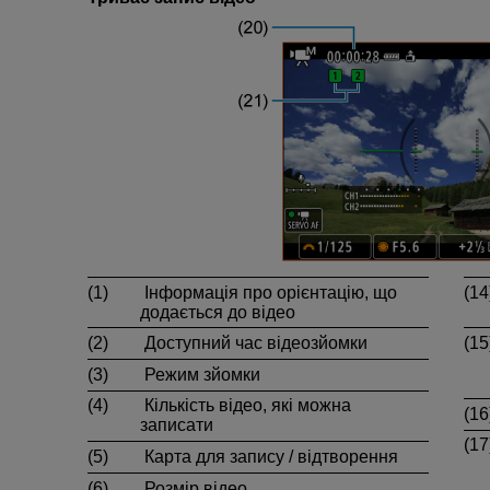
(1)
Інформація про орієнтацію, що
(14
додається до відео
(2)
Доступний час відеозйомки
(15
(3)
Режим зйомки
(4)
Кількість відео, які можна
(16
записати
(17
(5)
Карта для запису / відтворення
(6)
Розмір відео