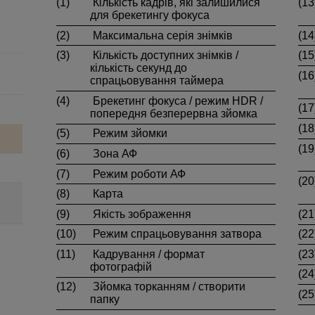
(1)
Кількість кадрів, які залишилися
(13
для брекетингу фокуса
(2)
Максимальна серія знімків
(14
(3)
Кількість доступних знімків /
(15
кількість секунд до
(16
спрацьовування таймера
(4)
Брекетинг фокуса / режим HDR /
(17
попередня безперервна зйомка
(18
(5)
Режим зйомки
(19
(6)
Зона АФ
(7)
Режим роботи АФ
(20
(8)
Карта
(9)
Якість зображення
(21
(10)
Режим спрацьовування затвора
(22
(11)
Кадрування / формат
(23
фотографій
(24
(12)
Зйомка торканням / створити
(25
папку