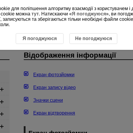
ookie для поліпшення алгоритму взаємодії з користувачем і 
 cookie можна
тут
. Натискаючи «
Я погоджуюся
», ви погод
, записуються та зберігаються тільки необхідні файли cookie
коли.
Відображення інформації
Я погоджуюся
Не погоджуюся
Відображення інформації
Екран фотозйомки
Екран запису відео
Значки сцени
Екран відтворення
Екран фотозйомки