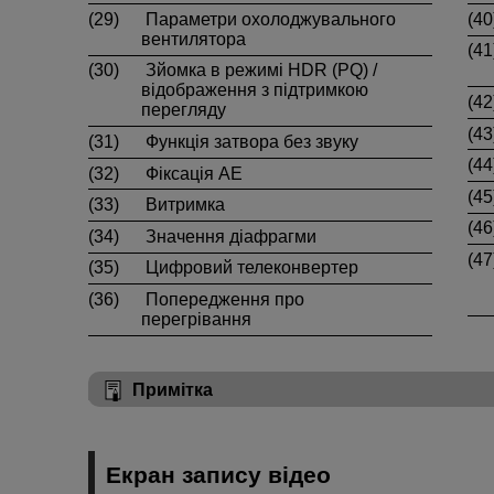
(29)
Параметри охолоджувального
(40
вентилятора
(41
(30)
Зйомка в режимі HDR (PQ) /
відображення з підтримкою
(42
перегляду
(43
(31)
Функція затвора без звуку
(44
(32)
Фіксація АЕ
(45
(33)
Витримка
(46
(34)
Значення діафрагми
(47
(35)
Цифровий телеконвертер
(36)
Попередження про
перегрівання
Примітка
Екран запису відео