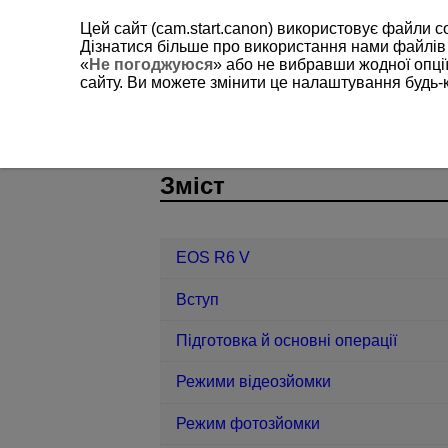
Цей сайт (cam.start.canon) використовує файли c
Дізнатися більше про використання нами файлів
«
Не погоджуюся
» або не вибравши жодної опції
сайту. Ви можете змінити це налаштування будь-
EOS R6 V
Довідкова інформація
D388-245
Зміст
EOS R6 V
Вступ
Підготовка й основні операції
Режими відеозйомки
Режим фотозйомки