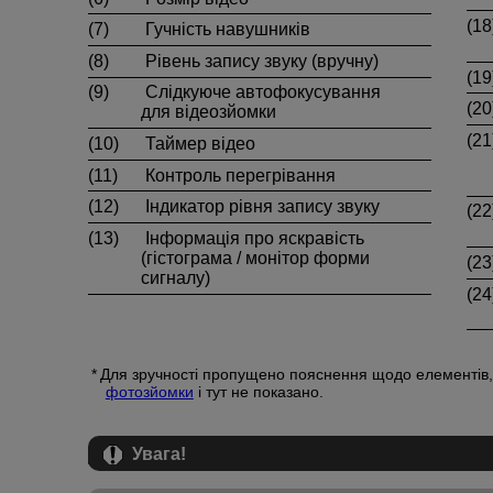
(18
(7)
Гучність навушників
(8)
Рівень запису звуку (вручну)
(19
(9)
Слідкуюче автофокусування
(20
для відеозйомки
(21
(10)
Таймер відео
(11)
Контроль перегрівання
(12)
Індикатор рівня запису звуку
(22
(13)
Інформація про яскравість
(гістограма / монітор форми
(23
сигналу)
(24
Для зручності пропущено пояснення щодо елементів, 
фотозйомки
і тут не показано.
Увага!