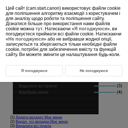
Цей сайт (cam.start.canon) використовує файли cookie
для поліпшення алгоритму взаємодії з користувачем і
для аналізу щодо роботи та поліпшення сайту.
Дізнатися більше про використання нами файлів
D388-237
cookie можна
тут
. Натискаючи «
Я погоджуюся
», ви
погоджуєтеся приймати всі файли cookie. Натискаючи
Меню вкладок: Моє меню
«
Не погоджуюся
» або не вибравши жодної опції,
записуються та зберігаються тільки необхідні файли
cookie, потрібні для забезпечення вмісту та функцій
Керув. моїм меню
сайту. Ви можете змінити це налаштування будь-коли.
Я погоджуюся
Не погоджуюся
(1)
Додати вкладку Моє меню
(2)
Видал. усі вкладки Моє меню
(3)
Видалити всі пункти