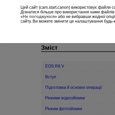
Цей сайт (cam.start.canon) використовує файли c
Дізнатися більше про використання нами файлів
«
Не погоджуюся
» або не вибравши жодної опції
сайту. Ви можете змінити це налаштування будь-
EOS R6 V
Налаштування
Яскр
D388-217
Зміст
EOS R6 V
Вступ
Підготовка й основні операції
Режими відеозйомки
Режим фотозйомки