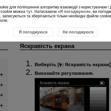
ookie для поліпшення алгоритму взаємодії з користувачем і 
 cookie можна
тут
. Натискаючи «
Я погоджуюся
», ви погод
, записуються та зберігаються тільки необхідні файли cookie
коли.
авість екрана
Я погоджуюся
Не погоджуюся
Яскравість екрана
Виберіть [
:
Яскравість екрана
]
Виконайте регулювання.