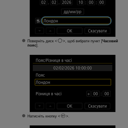
Поверніть диск
, щоб вибрати пункт [
Часовий
пояс
].
Натисніть кнопку
.