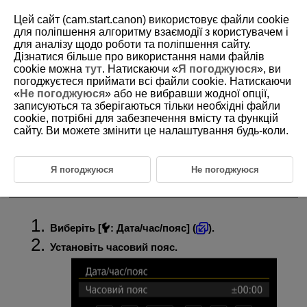
Цей сайт (cam.start.canon) використовує файли cookie
для поліпшення алгоритму взаємодії з користувачем і
для аналізу щодо роботи та поліпшення сайту.
Дізнатися більше про використання нами файлів
D388-209
cookie можна
тут
. Натискаючи «
Я погоджуюся
», ви
погоджуєтеся приймати всі файли cookie. Натискаючи
Дата/час/пояс
«
Не погоджуюся
» або не вибравши жодної опції,
записуються та зберігаються тільки необхідні файли
cookie, потрібні для забезпечення вмісту та функцій
Під час першого вмикання камери, а також у разі скидання
параметрів дати/часу/часового поясу виконайте наведені нижче дії,
сайту. Ви можете змінити це налаштування будь-коли.
щоб передусім задати часовий пояс.
Установивши значення часового поясу першим, згодом можна
просто коригувати значення цього параметра згідно з потребами, а
Я погоджуюся
Не погоджуюся
значення дати й часу оновляться відповідно до нього.
Обов’язково встановіть дату/час, оскільки до зроблених зображень
додаватимуться відомості про дату й час зйомки.
Виберіть [
:
Дата/час/пояс
] (
).
Установіть часовий пояс.