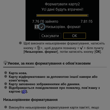
Щоб виконати низькорівневе форматування, натисніть
кнопку
, щоб додати позначку
біля пункту
[
Низькорівн. формат
], потім натисніть кнопку [
ОК
].
Умови, за яких форматування є обов’язковим
Карта нова.
Карту відформатовано за допомогою іншої камери або
комп’ютера.
Карту заповнено зображеннями або даними.
Відображається повідомлення про помилку, пов’язану з
картою (
).
Низькорівневе форматування
Виконуйте низькорівневе форматування карти пам’яті, якщо