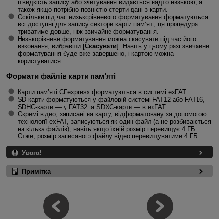
швидкість запису або зчитування видається надто низькою, а
також якщо потрібно повністю стерти дані з карти.
Оскільки під час низькорівневого форматування форматуються
всі доступні для запису сектори карти пам’яті, ця процедура
триватиме довше, ніж звичайне форматування.
Низькорівневе форматування можна скасувати під час його
виконання, вибравши [
Скасувати
]. Навіть у цьому разі звичайне
форматування буде вже завершено, і картою можна
користуватися.
Формати файлів карти пам’яті
Карти пам’яті CFexpress форматуються в системі exFAT.
SD-карти форматуються у файловій системі FAT12 або FAT16,
SDHC-карти — у FAT32, а SDXC-карти — в exFAT.
Окремі відео, записані на карту, відформатовану за допомогою
технології exFAT, записуються як один файл (а не розбиваються
на кілька файлів), навіть якщо їхній розмір перевищує 4 ГБ.
Отже, розмір записаного файлу відео перевищуватиме 4 ГБ.
Увага!
Примітка