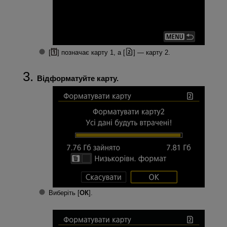
[
] позначає карту 1, а [
] — карту 2.
Відформатуйте карту.
Виберіть [
ОК
].