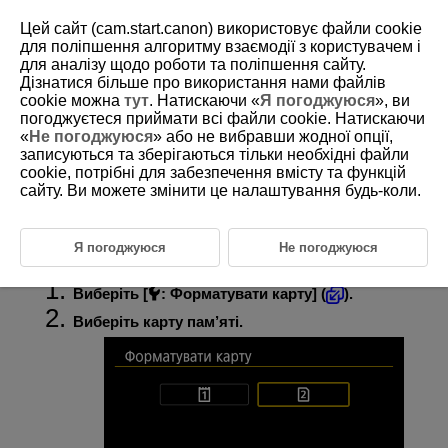
Цей сайт (cam.start.canon) використовує файли cookie
для поліпшення алгоритму взаємодії з користувачем і
для аналізу щодо роботи та поліпшення сайту.
Дізнатися більше про використання нами файлів
D388-206
cookie можна
тут
. Натискаючи «
Я погоджуюся
», ви
погоджуєтеся приймати всі файли cookie. Натискаючи
Форматування карти
«
Не погоджуюся
» або не вибравши жодної опції,
записуються та зберігаються тільки необхідні файли
cookie, потрібні для забезпечення вмісту та функцій
Якщо карта пам’яті нова або її відформатовано (ініціалізовано) на
іншій камері чи комп’ютері, відформатуйте карту на цій камері.
сайту. Ви можете змінити це налаштування будь-коли.
Увага!
Я погоджуюся
Не погоджуюся
Виберіть [
:
Форматувати карту
] (
).
Виберіть карту пам’яті.