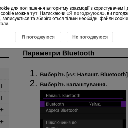
ookie для поліпшення алгоритму взаємодії з користувачем і 
 cookie можна
тут
. Натискаючи «
Я погоджуюся
», ви погод
, записуються та зберігаються тільки необхідні файли cookie
коли.
метри Bluetooth
Я погоджуюся
Не погоджуюся
Параметри Bluetooth
Виберіть [
:
Налашт. Bluetooth
]
Виберіть налаштування.