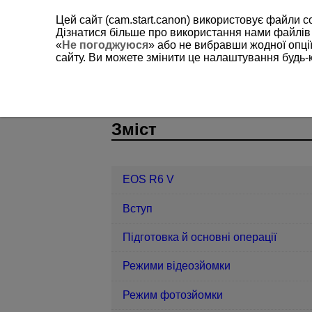
Цей сайт (cam.start.canon) використовує файли c
Дізнатися більше про використання нами файлів
«
Не погоджуюся
» або не вибравши жодної опції
сайту. Ви можете змінити це налаштування будь-
EOS R6 V
Функції зв’язку
Пара
D388-185
Зміст
EOS R6 V
Вступ
Підготовка й основні операції
Режими відеозйомки
Режим фотозйомки