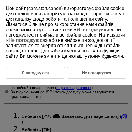
Цей сайт (cam.start.canon) використовує файли cookie
для поліпшення алгоритму взаємодії з користувачем і
для аналізу щодо роботи та поліпшення сайту.
Дізнатися більше про використання нами файлів
D388-178
cookie можна
тут
. Натискаючи «
Я погоджуюся
», ви
погоджуєтеся приймати всі файли cookie. Натискаючи
Завантаження зображень до
«
Не погоджуюся
» або не вибравши жодної опції,
служби image.canon
записуються та зберігаються тільки необхідні файли
cookie, потрібні для забезпечення вмісту та функцій
сайту. Ви можете змінити це налаштування будь-коли.
З’єднайте камеру зі службою image.canon, щоб мати змогу
надсилати зображення безпосередньо з камери.
Для цього потрібен смартфон із браузером і підключенням до
Я погоджуюся
Не погоджуюся
Інтернету.
Вказівки стосовно використання служби image.canon і докладні
відомості про доступність у тих чи інших країнах і регіонах див.
на вебсайті image.canon (
https://image.canon/
).
За підключення до ISP і точку доступу може стягуватися
додаткова плата.
Виберіть [
:
Завантаж. до image.canon
] (
).
Виберіть [
ОК
].