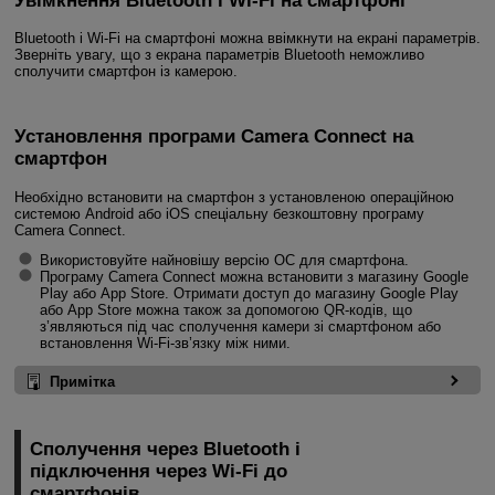
Увімкнення Bluetooth і
Wi-Fi
на смартфоні
Bluetooth і
Wi-Fi
на смартфоні можна ввімкнути на екрані параметрів.
Зверніть увагу, що з екрана параметрів Bluetooth неможливо
сполучити смартфон із камерою.
Установлення програми Camera Connect на
смартфон
Необхідно встановити на смартфон з установленою операційною
системою Android або iOS спеціальну безкоштовну програму
Camera Connect.
Використовуйте найновішу версію ОС для смартфона.
Програму Camera Connect можна встановити з магазину Google
Play або App Store. Отримати доступ до магазину Google Play
або App Store можна також за допомогою QR-кодів, що
з’являються під час сполучення камери зі смартфоном або
встановлення
Wi-Fi
-зв’язку між ними.
Примітка
Сполучення через Bluetooth і
підключення через
Wi-Fi
до
смартфонів