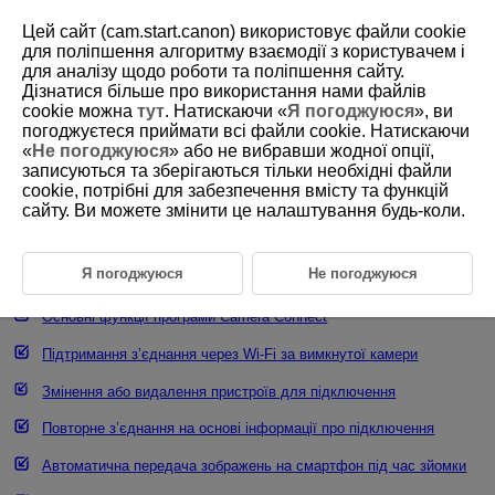
Цей сайт (cam.start.canon) використовує файли cookie
для поліпшення алгоритму взаємодії з користувачем і
для аналізу щодо роботи та поліпшення сайту.
Дізнатися більше про використання нами файлів
D388-175
cookie можна
тут
. Натискаючи «
Я погоджуюся
», ви
погоджуєтеся приймати всі файли cookie. Натискаючи
Підключення до смартфона або
«
Не погоджуюся
» або не вибравши жодної опції,
планшета
записуються та зберігаються тільки необхідні файли
cookie, потрібні для забезпечення вмісту та функцій
сайту. Ви можете змінити це налаштування будь-коли.
Підготовка смартфона
Сполучення через Bluetooth і підключення через
Wi-Fi
до
Я погоджуюся
Не погоджуюся
смартфонів
Основні функції програми Camera Connect
Підтримання з’єднання через
Wi-Fi
за вимкнутої камери
Змінення або видалення пристроїв для підключення
Повторне з’єднання на основі інформації про підключення
Автоматична передача зображень на смартфон під час зйомки