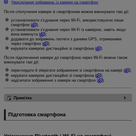
Надсилання зображень із камери на смартфон
Після сполучення камери зі смартфоном можна виконувати такі дії:
установлювати з’єднання через
Wi-Fi
, використовуючи лише
смартфон (
);
установлювати з’єднання через
Wi-Fi
із камерою, навіть якщо
вона вимкнута (
);
додавати до зображень геотеги з даними GPS, отриманими
через смартфон (
);
керувати камерою дистанційно зі смартфона (
).
Після підключення камери до смартфона через
Wi-Fi
можна також
виконувати такі дії:
переглядати й зберігати зображення зі смартфона на камері (
);
керувати камерою дистанційно зі смартфона (
);
надсилати зображення з камери на смартфон (
).
Примітка
Підготовка смартфона