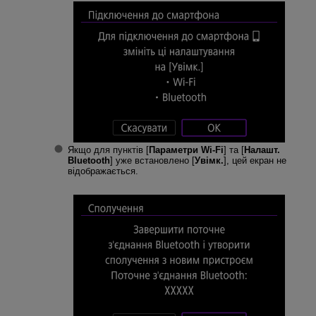
Якщо для пунктів [
Параметри Wi-Fi
] та [
Налашт.
Bluetooth
] уже встановлено [
Увімк.
], цей екран не
відображається.