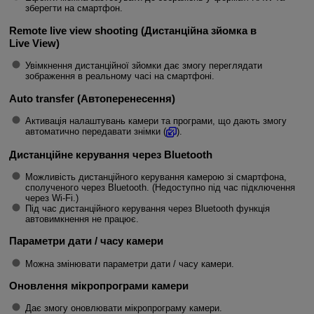
зберегти на смартфон.
Remote live view shooting (Дистанційна зйомка в
Live View)
Увімкнення дистанційної зйомки дає змогу переглядати
зображення в реальному часі на смартфоні.
Auto transfer (Автоперенесення)
Активація налаштувань камери та програми, що дають змогу
автоматично передавати знімки (
).
Дистанційне керування через Bluetooth
Можливість дистанційного керування камерою зі смартфона,
сполученого через Bluetooth. (Недоступно під час підключення
через
Wi-Fi
.)
Під час дистанційного керування через Bluetooth функція
автовимкнення не працює.
Параметри дати / часу камери
Можна змінювати параметри дати / часу камери.
Оновлення мікропрограми камери
Дає змогу оновлювати мікропрограму камери.