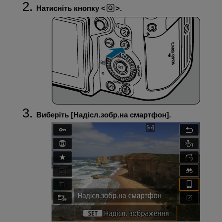
Натисніть кнопку
.
Виберіть [
Надісл.зобр.на смартфон
].