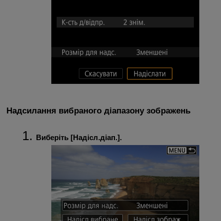
Надсилання вибраного діапазону зображень
Виберіть [
Надісл.діап.
].