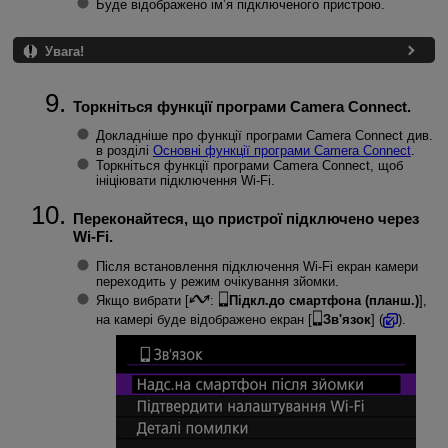
Буде відображено ім’я підключеного пристрою.
Увага!
Торкніться функції програми Camera Connect.
Докладніше про функції програми Camera Connect див.
в розділі
Основні функції програми Camera Connect
.
Торкніться функції програми Camera Connect, щоб
ініціювати підключення
Wi-Fi
.
Переконайтеся, що пристрої підключено через
Wi-Fi
.
Після встановлення підключення
Wi-Fi
екран камери
переходить у режим очікування зйомки.
Якщо вибрати [
:
Підкл.до смартфона (планш.)
],
на камері буде відображено екран [
Зв'язок
] (
).