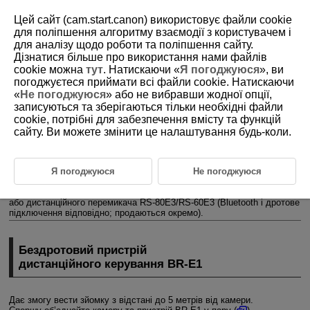
Цей сайт (cam.start.canon) використовує файли cookie
для поліпшення алгоритму взаємодії з користувачем і
для аналізу щодо роботи та поліпшення сайту.
Дізнатися більше про використання нами файлів
D388-140
cookie можна
тут
. Натискаючи «
Я погоджуюся
», ви
погоджуєтеся приймати всі файли cookie. Натискаючи
Зйомка з дистанційним
«
Не погоджуюся
» або не вибравши жодної опції,
керуванням
записуються та зберігаються тільки необхідні файли
cookie, потрібні для забезпечення вмісту та функцій
сайту. Ви можете змінити це налаштування будь-коли.
Бездротовий пристрій дистанційного керування
BR-E1
Дистанційний перемикач
RS-80E3
/
RS-60E3
Я погоджуюся
Не погоджуюся
Зйомку з дистанційним керуванням можна здійснювати за
допомогою бездротового пристрою дистанційного керування
BR-E1
або дистанційного перемикача
RS-80E3
/
RS-60E3
(Bluetooth і дротове
підключення відповідно; продаються окремо).
Бездротовий пристрій
дистанційного керування
BR-E1
Дає змогу вести зйомку з відстані до 5 метрів від камери.