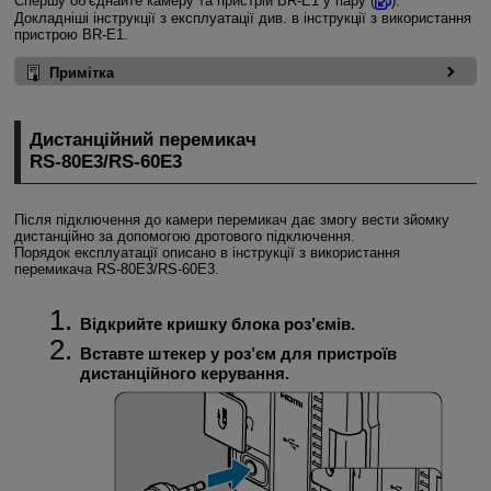
Спершу об’єднайте камеру та пристрій
BR-E1
у пару (
).
Докладніші інструкції з експлуатації див. в інструкції з використання
пристрою
BR-E1
.
Примітка
Дистанційний перемикач
RS-80E3
/
RS-60E3
Після підключення до камери перемикач дає змогу вести зйомку
дистанційно за допомогою дротового підключення.
Порядок експлуатації описано в інструкції з використання
перемикача
RS-80E3
/
RS-60E3
.
Відкрийте кришку блока роз’ємів.
Вставте штекер у роз’єм для пристроїв
дистанційного керування.