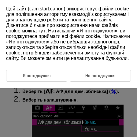
Цей сайт (cam.start.canon) використовує файли cookie
для поліпшення алгоритму взаємодії з користувачем і
для аналізу щодо роботи та поліпшення сайту.
Дізнатися більше про використання нами файлів
D388-132
cookie можна
тут
. Натискаючи «
Я погоджуюся
», ви
погоджуєтеся приймати всі файли cookie. Натискаючи
АФ для демонстраційної зйомки
«
Не погоджуюся
» або не вибравши жодної опції,
великим планом
записуються та зберігаються тільки необхідні файли
cookie, потрібні для забезпечення вмісту та функцій
сайту. Ви можете змінити це налаштування будь-коли.
Коли для параметра [
:
АФ для дем. зблизька
] встановлено
значення [
Увімк.
], камера може фокусуватися об’єктах поблизу під
час записування. Це стає в пригоді під час створення демонстрацій,
оглядів продуктів тощо.
Я погоджуюся
Не погоджуюся
Виберіть [
:
АФ для дем. зблизька
] (
).
Виберіть налаштування.