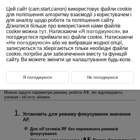
Цей сайт (cam.start.canon) використовує файли cookie
для поліпшення алгоритму взаємодії з користувачем і
для аналізу щодо роботи та поліпшення сайту.
Дізнатися більше про використання нами файлів
D388-130
cookie можна
тут
. Натискаючи «
Я погоджуюся
», ви
погоджуєтеся приймати всі файли cookie. Натискаючи
Режим роботи АФ
«
Не погоджуюся
» або не вибравши жодної опції,
записуються та зберігаються тільки необхідні файли
cookie, потрібні для забезпечення вмісту та функцій
Покадровий АФ для зйомки нерухомих об’єктів
сайту. Ви можете змінити це налаштування будь-коли.
Слідкуючий АФ (Servo AF) для зйомки об’єктів, що рухаються
Інтелектуальне автофокусування для автоматичного
Я погоджуюся
Не погоджуюся
перемикання режиму АФ
Можна задати параметри режиму роботи АФ, які відповідають
умовам і об’єкту зйомки.
Установіть для режиму фокусування значення
AF.
Для об’єктивів RF без перемикача режимів
фокусування