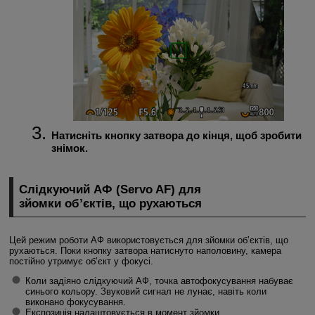
Натисніть кнопку затвора до кінця, щоб зробити
знімок.
Слідкуючий АФ (Servo AF) для
зйомки об’єктів, що рухаються
Цей режим роботи АФ використовується для зйомки об’єктів, що
рухаються. Поки кнопку затвора натиснуто наполовину, камера
постійно утримує об’єкт у фокусі.
Коли задіяно слідкуючий АФ, точка автофокусування набуває
синього кольору. Звуковий сигнал не лунає, навіть коли
виконано фокусування.
Експозиція налаштовується в момент зйомки.