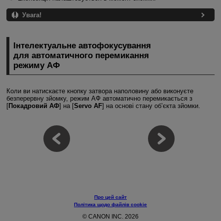
Увага!
Інтелектуальне автофокусування
для автоматичного перемикання
режиму АФ
Коли ви натискаєте кнопку затвора наполовину або виконуєте
безперервну зйомку, режим АФ автоматично перемикається з
[
Покадровий АФ
] на [
Servo AF
] на основі стану об’єкта зйомки.
Про цей сайт
Політика щодо файлів cookie
© CANON INC. 2026