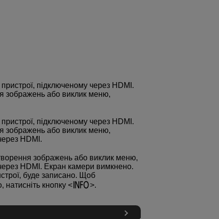
 пристрої, підключеному через HDMI.
ня зображень або виклик меню,
 пристрої, підключеному через HDMI.
ня зображень або виклик меню,
через HDMI.
ідтворення зображень або виклик меню,
через HDMI. Екран камери вимкнено.
строї, буде записано. Щоб
, натисніть кнопку
.