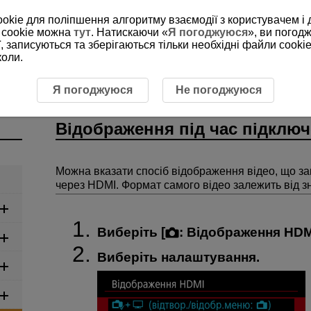
ookie для поліпшення алгоритму взаємодії з користувачем і 
 cookie можна
тут
. Натискаючи «
Я погоджуюся
», ви погод
, записуються та зберігаються тільки необхідні файли cookie
коли.
Відображення під час підключення HDMI
Я погоджуюся
Не погоджуюся
Відображення під час підклю
Можна вказати спосіб відображення відео, що за
через HDMI. Формат самого відео залежить від з
Виберіть [
:
Відображення HDM
Виберіть налаштування.