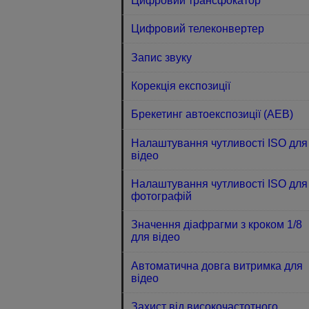
Цифровий трансфокатор
Цифровий телеконвертер
Запис звуку
Корекція експозиції
Брекетинг автоекспозиції (AEB)
Налаштування чутливості ISO для
відео
Налаштування чутливості ISO для
фотографій
Значення діафрагми з кроком 1/8
для відео
Автоматична довга витримка для
відео
Захист від високочастотного