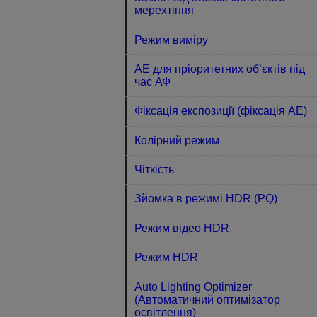
мерехтіння
Режим виміру
АЕ для пріоритетних об’єктів під
час АФ
Фіксація експозиції (фіксація АЕ)
Колірний режим
Чіткість
Зйомка в режимі HDR (PQ)
Режим відео HDR
Режим HDR
Auto Lighting Optimizer
(Автоматичний оптимізатор
освітлення)