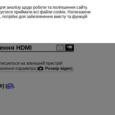
для аналізу щодо роботи та поліпшення сайту.
жуєтеся приймати всі файли cookie. Натискаючи
, потрібні для забезпечення вмісту та функцій
чення HDMI
писуються на зовнішній пристрій
начення параметра [
:
Розмір відео
].
I
] (
).