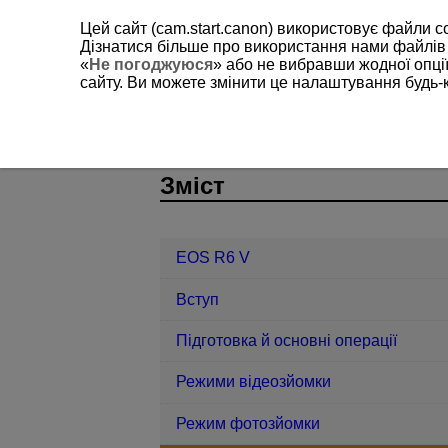
Цей сайт (cam.start.canon) використовує файли c
Дізнатися більше про використання нами файлів
«
Не погоджуюся
» або не вибравши жодної опції
сайту. Ви можете змінити це налаштування будь-
EOS R6 V
Фото- й відеозйомка
D388-121
Зміст
EOS R6 V
Вступ
Підготовка й основні операції
Режими відеозйомки
Режим фотозйомки