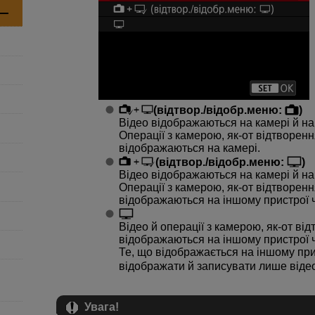
(відтвор./відобр.меню:
)
Відео відображаються на камері й на
Операції з камерою, як-от відтворен
відображаються на камері.
(відтвор./відобр.меню:
)
Відео відображаються на камері й на
Операції з камерою, як-от відтворен
відображаються на іншому пристрої 
Відео й операції з камерою, як-от в
відображаються на іншому пристрої 
Те, що відображається на іншому при
відображати й записувати лише відео
Увага!