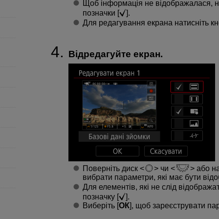
Щоб інформація не відображалася, н
позначки [
].
Для редагування екрана натисніть к
Відредагуйте екран.
Поверніть диск
чи
або н
вибрати параметри, які має бути від
Для елементів, які не слід відобража
позначку [
].
Виберіть [
ОК
], щоб зареєструвати па