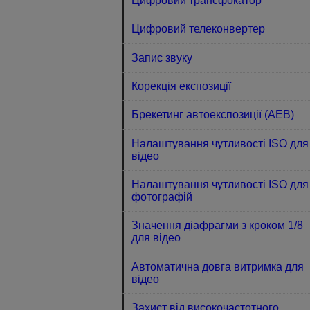
Цифровий трансфокатор
Цифровий телеконвертер
Запис звуку
Корекція експозиції
Брекетинг автоекспозиції (AEB)
Налаштування чутливості ISO для
відео
Налаштування чутливості ISO для
фотографій
Значення діафрагми з кроком 1/8
для відео
Автоматична довга витримка для
відео
Захист від високочастотного