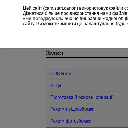
Цей сайт (cam.start.canon) використовує файли c
Дізнатися більше про використання нами файлів
«
Не погоджуюся
» або не вибравши жодної опції
сайту. Ви можете змінити це налаштування будь-
EOS R6 V
Фото- й відеозйомка
D388-112
Зміст
EOS R6 V
Вступ
Підготовка й основні операції
Режими відеозйомки
Режим фотозйомки