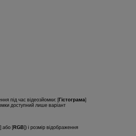
ня під час відеозйомки: [
Гістограма
]
йомки доступний лише варіант
] або [
RGB
]) і розмір відображення