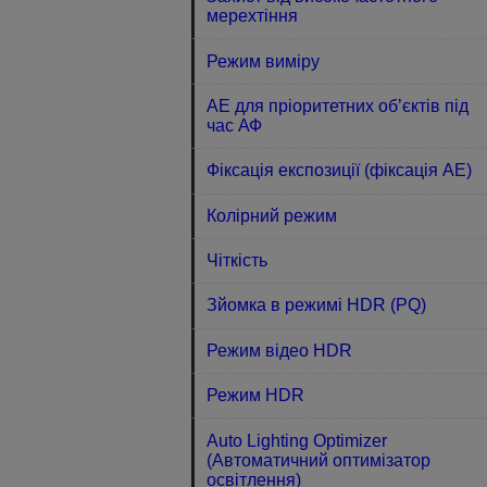
мерехтіння
Режим виміру
АЕ для пріоритетних об’єктів під
час АФ
Фіксація експозиції (фіксація АЕ)
Колірний режим
Чіткість
Зйомка в режимі HDR (PQ)
Режим відео HDR
Режим HDR
Auto Lighting Optimizer
(Автоматичний оптимізатор
освітлення)