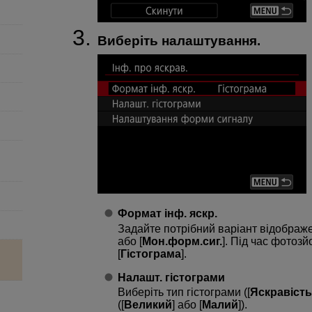
Виберіть налаштування.
Формат інф. яскр.
Задайте потрібний варіант відображен
або [
Мон.форм.сиг.
]. Під час фотоз
[
Гістограма
].
Налашт. гістограми
Виберіть тип гістограми ([
Яскравість
([
Великий
] або [
Малий
]).