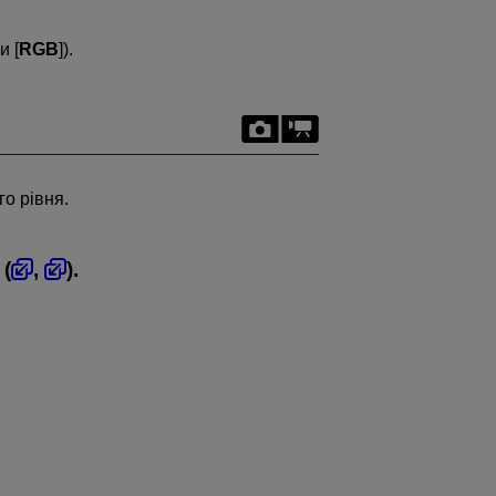
чи [
RGB
]).
о рівня.
 (
,
).