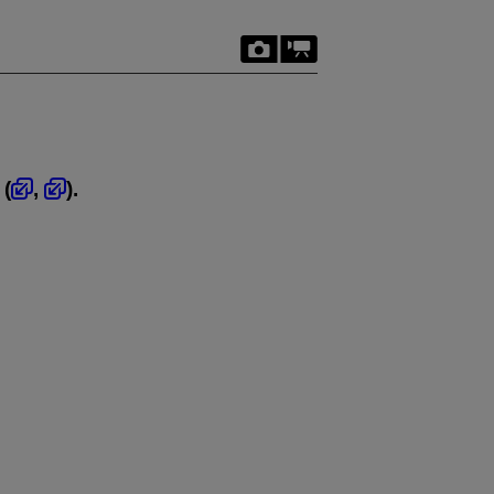
 (
,
).