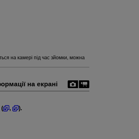
ться на камері під час зйомки, можна
ормації на екрані
 (
,
).