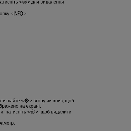
атисніть
для видалення
нопку
.
атискайте
вгору чи вниз, щоб
ображено на екрані.
ти, натисніть
, щоб видалити
раметр.