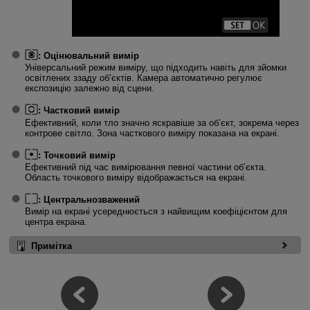
:
Оцінювальний вимір
Універсальний режим виміру, що підходить навіть для зйомки
освітлених ззаду об’єктів. Камера автоматично регулює
експозицію залежно від сцени.
:
Частковий вимір
Ефективний, коли тло значно яскравіше за об’єкт, зокрема через
контрове світло. Зона часткового виміру показана на екрані.
:
Точковий вимір
Ефективний під час вимірювання певної частини об’єкта.
Область точкового виміру відображається на екрані.
:
Центральнозважений
Вимір на екрані усереднюється з найвищим коефіцієнтом для
центра екрана.
Примітка