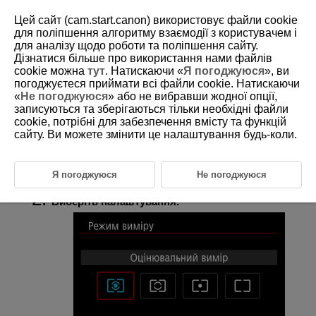
Цей сайт (cam.start.canon) використовує файли cookie
для поліпшення алгоритму взаємодії з користувачем і
для аналізу щодо роботи та поліпшення сайту.
Дізнатися більше про використання нами файлів
D388-076
cookie можна
тут
. Натискаючи «
Я погоджуюся
», ви
погоджуєтеся приймати всі файли cookie. Натискаючи
Режим виміру
«
Не погоджуюся
» або не вибравши жодної опції,
записуються та зберігаються тільки необхідні файли
cookie, потрібні для забезпечення вмісту та функцій
Передбачено чотири способи (режими виміру) визначення яскравості
об’єкта. Зазвичай рекомендується оцінювальний вимір. У режимах
сайту. Ви можете змінити це налаштування будь-коли.
основної зони оцінювальний вимір вибирається автоматично.
Я погоджуюся
Не погоджуюся
Виберіть [
:
Режим виміру
] (
).
Виберіть налаштування.