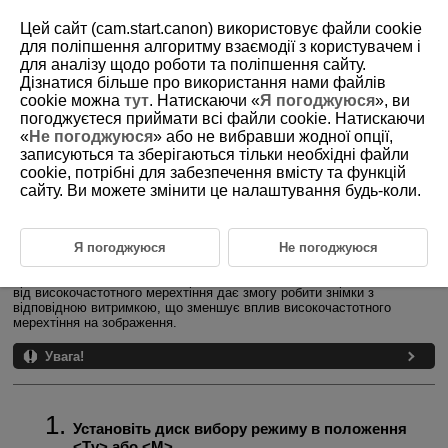
Цей сайт (cam.start.canon) використовує файли cookie
для поліпшення алгоритму взаємодії з користувачем і
для аналізу щодо роботи та поліпшення сайту.
Дізнатися більше про використання нами файлів
D388-075
cookie можна
тут
. Натискаючи «
Я погоджуюся
», ви
погоджуєтеся приймати всі файли cookie. Натискаючи
Захист від високочастотного
«
Не погоджуюся
» або не вибравши жодної опції,
мерехтіння
записуються та зберігаються тільки необхідні файли
cookie, потрібні для забезпечення вмісту та функцій
сайту. Ви можете змінити це налаштування будь-коли.
Рекомендоване налаштування Tv
Налаштування вручну
Я погоджуюся
Не погоджуюся
Якщо знімати за освітлення джерелами світла, які мерехтять на
високій частоті, на зображеннях можуть з’являтися смуги. Захист
від високочастотного мерехтіння дає змогу робити знімки з
відповідною витримкою, що зменшує вплив високочастотного
мерехтіння на зображення.
Увага!
Установіть диск вибору режиму в положення
Tv
або
M
.