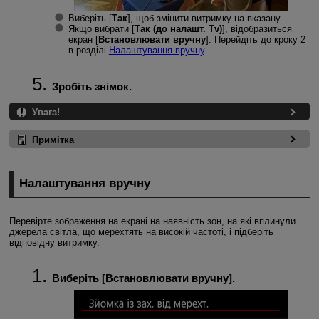
Виберіть [
Так
], щоб змінити витримку на вказану.
Якщо вибрати [
Так (до налашт. Tv)
], відобразиться
екран [
Встановлювати вручну
]. Перейдіть до кроку 2
в розділі
Налаштування вручну
.
Зробіть знімок.
Увага!
Примітка
Налаштування вручну
Перевірте зображення на екрані на наявність зон, на які вплинули
джерела світла, що мерехтять на високій частоті, і підберіть
відповідну витримку.
Виберіть [
Встановлювати вручну
].