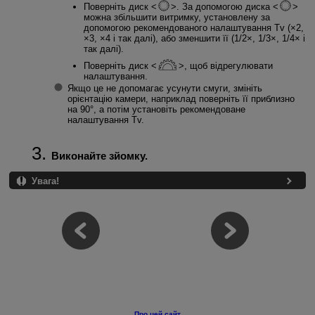
Поверніть диск
. За допомогою диска
можна збільшити витримку, установлену за
допомогою рекомендованого налаштування Tv (×2,
×3, ×4 і так далі), або зменшити її (1/2×, 1/3×, 1/4× і
так далі).
Поверніть диск
, щоб відрегулювати
налаштування.
Якщо це не допомагає усунути смуги, змініть
орієнтацію камери, наприклад поверніть її приблизно
на 90°, а потім установіть рекомендоване
налаштування Tv.
Виконайте зйомку.
Увага!
Про цей сайт