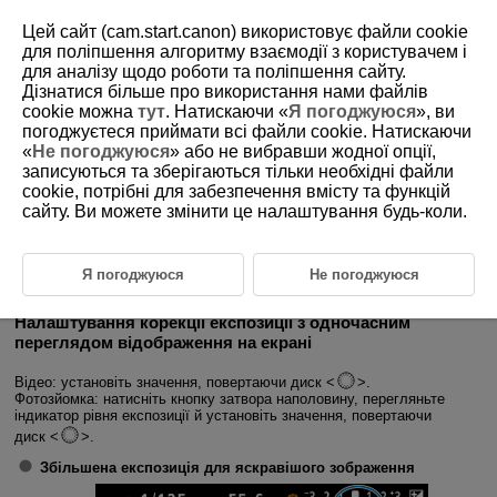
Цей сайт (cam.start.canon) використовує файли cookie
для поліпшення алгоритму взаємодії з користувачем і
для аналізу щодо роботи та поліпшення сайту.
Дізнатися більше про використання нами файлів
D388-069
cookie можна
тут
. Натискаючи «
Я погоджуюся
», ви
погоджуєтеся приймати всі файли cookie. Натискаючи
Корекція експозиції
«
Не погоджуюся
» або не вибравши жодної опції,
записуються та зберігаються тільки необхідні файли
cookie, потрібні для забезпечення вмісту та функцій
Можна встановити додатну чи від’ємну величину корекції експозиції,
щоб зробити зображення світлішими чи темнішими відносно
сайту. Ви можете змінити це налаштування будь-коли.
стандартної експозиції, визначеної камерою.
Корекція експозиції доступна в зазначених нижче режимах зйомки.
Відеозйомка: [
] [
] [
] [
] [
] [
] [
] [
]
Я погоджуюся
Не погоджуюся
Фотозйомка:
Fv
P
Tv
Av
M
Налаштування корекції експозиції з одночасним
переглядом відображення на екрані
Відео: установіть значення, повертаючи диск
.
Фотозйомка: натисніть кнопку затвора наполовину, перегляньте
індикатор рівня експозиції й установіть значення, повертаючи
диск
.
Збільшена експозиція для яскравішого зображення