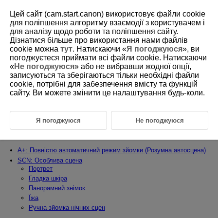
Цей сайт (cam.start.canon) використовує файли cookie
для поліпшення алгоритму взаємодії з користувачем і
для аналізу щодо роботи та поліпшення сайту.
Дізнатися більше про використання нами файлів
D388-041
cookie можна
тут
. Натискаючи «
Я погоджуюся
», ви
погоджуєтеся приймати всі файли cookie. Натискаючи
Режим фотозйомки
«
Не погоджуюся
» або не вибравши жодної опції,
записуються та зберігаються тільки необхідні файли
cookie, потрібні для забезпечення вмісту та функцій
У цьому розділі описано, як знімати фотографії.
У режимах основної зони різноманітні функції встановлюються
сайту. Ви можете змінити це налаштування будь-коли.
автоматично, що дає змогу виконувати зйомку в повністю
автоматичному режимі.
Я погоджуюся
Не погоджуюся
Установлення режиму зйомки
Основна зона
A+: Повністю автоматичний режим зйомки (Розумна автосцена)
SCN: Особлива сцена
Портрет
Гладка шкіра
Панорамний знімок
Їжа
Ручна зйомка нічних сцен