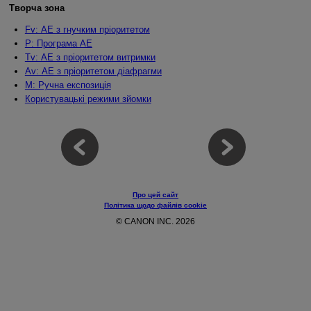
Творча зона
Fv: АЕ з гнучким пріоритетом
P: Програма АЕ
Tv: АЕ з пріоритетом витримки
Av: АЕ з пріоритетом діафрагми
M: Ручна експозиція
Користувацькі режими зйомки
Про цей сайт
Політика щодо файлів cookie
© CANON INC. 2026