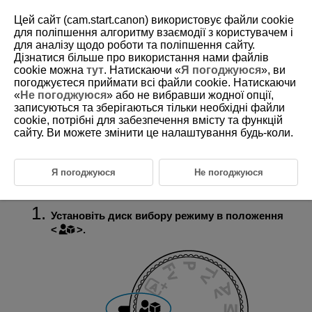
Цей сайт (cam.start.canon) використовує файли cookie
для поліпшення алгоритму взаємодії з користувачем і
для аналізу щодо роботи та поліпшення сайту.
Дізнатися більше про використання нами файлів
D388-031
cookie можна
тут
. Натискаючи «
Я погоджуюся
», ви
погоджуєтеся приймати всі файли cookie. Натискаючи
Демонстраційне відео великим
«
Не погоджуюся
» або не вибравши жодної опції,
планом
записуються та зберігаються тільки необхідні файли
cookie, потрібні для забезпечення вмісту та функцій
сайту. Ви можете змінити це налаштування будь-коли.
Можна надати пріоритет у фокусуванні об’єктам, розташованим
поблизу камери. Це стає в пригоді під час створення демонстрацій,
оглядів продуктів тощо.
Відрегулюйте яскравість та інші параметри на екрані швидкого
Я погоджуюся
Не погоджуюся
керування.
Установіть диск вибору режиму в положення
.