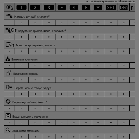
●: За замовчуванням ○: Можна налашту
1
:
Налашт. функцій спалаху
*
-
○
○
○
○
○
○
○
○
○
●
1
:
Керування групою швид. спалахів
*
-
○
○
○
○
○
○
○
○
○
○
:
Макс. яскр. екрана (тимчас.)
-
○
○
○
○
○
○
○
○
○
-
:
Вимкнути живлення
-
○
○
○
-
-
-
-
-
○
-
:
Вимикання екрана
-
○
○
○
○
○
○
○
○
○
-
:
Перем. кільце фокус./керув.
-
○
○
○
○
○
○
○
○
○
-
1
:
Перегляд глибини різкості
*
-
○
○
○
○
○
○
○
○
○
-
:
Екран швидкого керування
-
○
○
○
○
○
○
○
●
○
-
:
Збільшити/зменшити
-
○
○
○
○
○
○
○
○
○
-