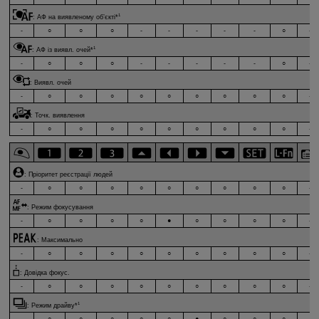
1
:
АФ на виявленому об’єкті
*
-
○
○
○
-
-
-
-
-
○
-
1
:
АФ із виявл. очей
*
-
○
○
○
-
-
-
-
-
○
-
:
Виявл. очей
-
○
○
○
○
○
○
○
○
○
-
:
Точк. виявлення
-
○
○
○
○
○
○
○
○
○
-
:
Пріоритет реєстрації людей
-
○
○
○
○
○
○
○
○
○
-
:
Режим фокусування
-
○
○
○
○
●
○
○
○
○
-
:
Максимально
-
○
○
○
○
○
○
○
○
○
-
:
Довідка фокус.
-
○
○
○
○
○
○
○
○
○
-
1
:
Режим драйву
*