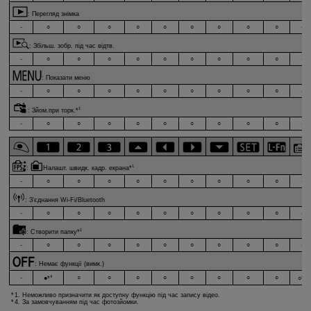
:
Перегляд знімка
-
○
○
○
○
○
○
○
○
○
-
:
Збільш. зобр. під час відтв.
-
○
○
○
○
○
○
○
○
○
-
:
Показати меню
-
○
○
○
○
○
○
○
○
○
-
1
:
Зйом.при торк.
*
-
○
○
○
○
○
○
○
○
○
-
1
:
Налашт. швидк. кадр. екрана
*
-
○
○
○
○
○
○
○
○
○
-
:
З’єднання Wi-Fi/Bluetooth
-
○
○
○
○
○
○
○
○
○
-
1
:
Створити папку
*
-
○
○
○
○
○
○
○
○
○
-
:
Немає функції (вимк.)
4
1
-
○
○
○
○
○
○
○
○
●*
○*
1. Неможливо призначити як доступну функцію під час запису відео.
4. За замовчуванням під час фотозйомки.