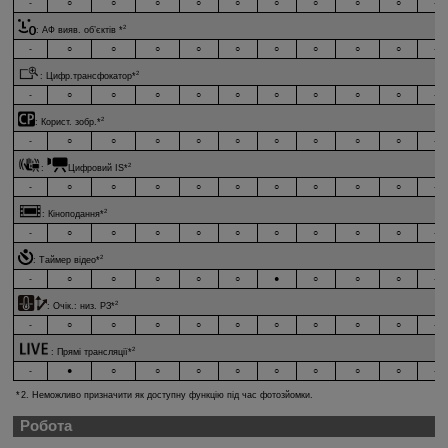
-
○
○
○
○
○
○
○
○
○
-
2
:
АФ вияв. об’єктів
*
-
○
○
○
○
○
○
○
○
○
-
2
:
Цифр.трансфокатор
*
-
○
○
○
○
○
○
○
○
○
-
2
:
Корист. зобр.
*
-
○
○
○
○
○
○
○
○
○
-
2
:
Цифровий IS
*
-
○
○
○
○
○
○
○
○
○
-
2
:
Кіноподання
*
-
○
○
○
○
○
○
○
○
○
-
2
:
Таймер відео
*
-
○
○
○
○
○
●
○
○
○
-
2
:
Очік.: низ. РЗ
*
-
○
○
○
○
○
○
○
○
○
-
2
:
Прямі трансляції
*
-
●
○
○
○
○
○
○
○
○
-
2. Неможливо призначити як доступну функцію під час фотозйомки.
Робота