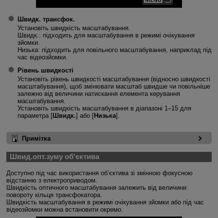
Швидк. трансфок.
Установіть швидкість масштабування.
Швидк.
: підходить для масштабування в режимі очікування
зйомки.
Низька
: підходить для повільного масштабування, наприклад під
час відеозйомки.
Рівень швидкості
Установіть рівень швидкості масштабування (відносно швидкості
масштабування), щоб змінювати масштаб швидше чи повільніше
залежно від величини натискання елемента керування
масштабування.
Установіть швидкість масштабування в діапазоні 1–15 для
параметра [
Швидк.
] або [
Низька
].
Примітка
Швид.опт.зуму об'єктива
Доступно під час використання об’єктива зі змінною фокусною
відстанню з електроприводом.
Швидкість оптичного масштабування залежить від величини
повороту кільця трансфокатора.
Швидкість масштабування в режимі очікування зйомки або під час
відеозйомки можна встановити окремо.