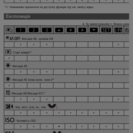
-
○
○
○
○
○
●
○
○
○
-
1. Неможливо призначити як доступну функцію під час запису відео.
Експозиція
●: За замовчуванням ○: Можна налашту
:
Фіксація АЕ, зупинка АФ
-
○
○
○
-
-
-
-
-
○
-
1
:
Старт виміру
*
○
-
-
-
-
-
-
-
-
-
-
:
Фіксація АЕ
-
○
○
○
-
-
-
-
-
○
-
1
:
Фіксація АЕ (поки натис. кноп.)
*
○
-
-
-
-
-
-
-
-
-
-
1
:
Фіксація АЕ/Фіксація ЕС
*
-
○
○
○
-
-
-
-
-
○
-
:
Кор. експ. (утр. кн., пов.
)
-
○
○
○
○
○
○
○
○
○
-
:
Чутливість ISO
-
○
○
○
●
○
○
○
○
○
-