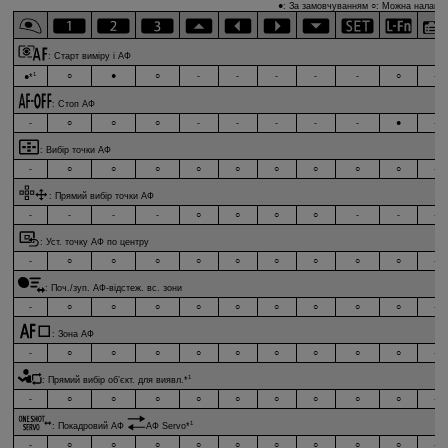
●: За замовчуванням ○: Можна налашту
:
Старт виміру і АФ
1
○
●
○
-
-
-
-
-
○
-
●*
:
Стоп АФ
-
○
○
○
-
-
-
-
-
●
-
:
Вибір точки АФ
-
○
○
○
○
○
○
○
○
○
-
:
Прямий вибір точки АФ
-
-
-
-
○
○
○
○
-
-
-
:
Уст. точку АФ по центру
-
○
○
○
○
○
○
○
○
○
-
:
Поч./зуп. АФ-відстеж. вс. зони
-
○
○
○
○
○
○
○
○
○
-
:
Зона АФ
-
○
○
○
○
○
○
○
○
○
-
1
:
Прямий вибір об’єкт. для виявл.
*
-
○
○
○
○
○
○
○
○
○
-
1
:
Покадровий АФ
АФ Servo
*
-
○
○
○
○
○
○
○
○
○
-