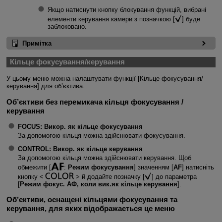
Якщо натиснути кнопку блокування функцій, вибрані
елементи керування камери з позначкою [
] буде
заблоковано.
Примітка
Кільце фокусування/керування
У цьому меню можна налаштувати функції [Кільце фокусування/
керування] для об’єктива.
Об’єктиви без перемикача кільця фокусування /
керування
FOCUS:
Викор. як кільце фокусування
За допомогою кільця можна здійснювати фокусування.
CONTROL:
Викор. як кільце керування
За допомогою кільця можна здійснювати керування. Щоб
обмежити [
:
Режим фокусування
] значенням [
AF
] натисніть
кнопку
й додайте позначку [
] до параметра
[
Режим фокус. АФ, коли вик.як кільце керування
].
Об’єктиви, оснащені кільцями фокусування та
керування, для яких відображається це меню