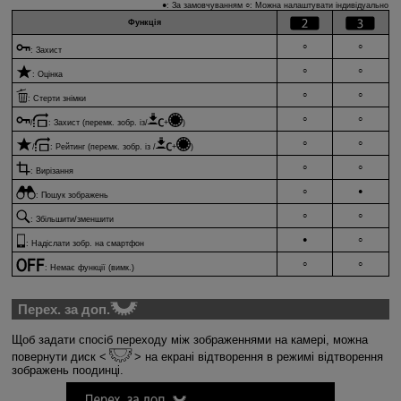
●: За замовчуванням ○: Можна налаштувати індивідуально
Функція
○
○
:
Захист
○
○
:
Оцінка
○
○
:
Стерти знімки
○
○
/
:
Захист (перемк. зобр. із/
+
)
○
○
/
:
Рейтинг (перемк. зобр. із /
+
)
○
○
:
Вирізання
○
●
:
Пошук зображень
○
○
:
Збільшити/зменшити
●
○
:
Надіслати зобр. на смартфон
○
○
:
Немає функції (вимк.)
Перех. за доп.
Щоб задати спосіб переходу між зображеннями на камері, можна
повернути диск
на екрані відтворення в режимі відтворення
зображень поодинці.