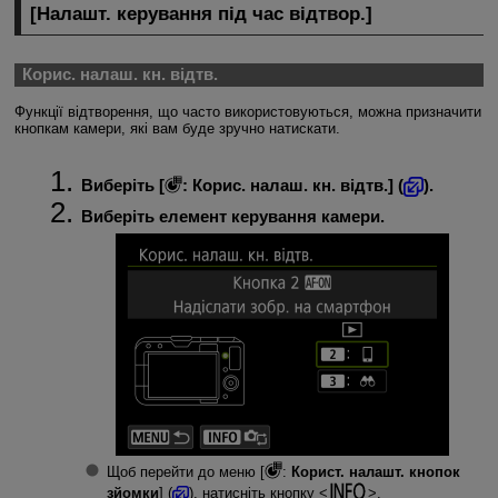
[
Налашт. керування під час відтвор.
]
Корис. налаш. кн. відтв.
Функції відтворення, що часто використовуються, можна призначити
кнопкам камери, які вам буде зручно натискати.
Виберіть [
:
Корис. налаш. кн. відтв.
] (
).
Виберіть елемент керування камери.
Щоб перейти до меню [
:
Корист. налашт. кнопок
зйомки
] (
), натисніть кнопку
.