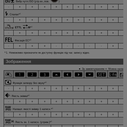
:
Вибр.чутл.ISO (утр.кн.,пов.
)
-
○
○
○
○
○
○
○
○
○
-
1
:
Спалах
*
-
○
○
○
○
○
○
○
○
○
-
1
:
ETTL
M
*
-
○
○
○
○
○
○
○
○
○
-
1
:
Фіксація ЕС
*
-
○
○
○
-
-
-
-
-
○
-
1. Неможливо призначити як доступну функцію під час запису відео.
Зображення
●: За замовчуванням ○: Можна налашту
1
:
Функція затвору без звуку
*
-
○
○
○
○
○
○
○
○
○
-
1
:
Якість знімка
*
-
○
○
○
○
○
○
○
○
○
-
1
:
Налашт. якості знімку 1 натисн.
*
-
○
○
○
○
○
○
○
○
○
-
1
:
Якість зн. 1 натисн. (утрим.)
*