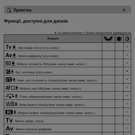
Примітка
Функції, доступні для дисків
●: За замовчуванням ○: Можна налаштувати індивідуально
Функція
-
-
○
:
Змін.швидк.спуску (утр.кн.вим.)
-
-
○
:
Змінити діафрагму (утр.кн.вим.)
-
-
○
:
Вибрати чутливість ISO
(утрим. кнопку вимір. натисн.)
-
-
●
:
Кор. експозиції (утр.кн.вим.)
-
-
○
:
Комп. експ./потужність спалаху
(утрим. кнопку вимір. натисн.)
-
-
○
:
Вибрати зону АФ
(утрим. кнопку вимір. натисн.)
-
-
○
:
Стиль зображення
(утрим. кнопку вимір. натисн.)
-
-
○
:
Вибір балансу білого
(утрим. кнопку вимір. натисн.)
-
-
○
:
Вибрати колірну температуру
(утрим. кнопку вимір. натисн.)
-
-
○
:
Змінити швидк. спуску
-
-
○
:
Змінити значення діафрагми