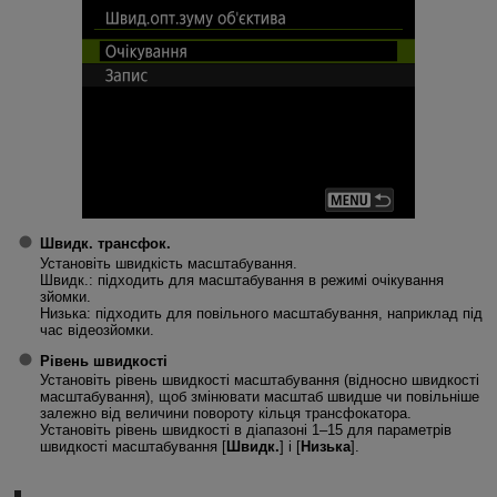
Швидк. трансфок.
Установіть швидкість масштабування.
Швидк.: підходить для масштабування в режимі очікування
зйомки.
Низька: підходить для повільного масштабування, наприклад під
час відеозйомки.
Рівень швидкості
Установіть рівень швидкості масштабування (відносно швидкості
масштабування), щоб змінювати масштаб швидше чи повільніше
залежно від величини повороту кільця трансфокатора.
Установіть рівень швидкості в діапазоні 1–15 для параметрів
швидкості масштабування [
Швидк.
] і [
Низька
].