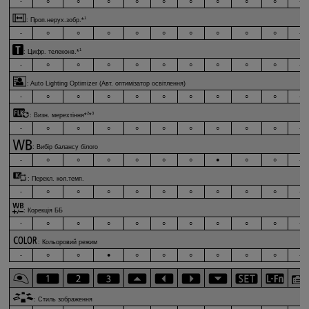
-
○
○
○
○
○
○
○
○
○
-
1
:
Проп.нерух.зобр.
*
-
○
○
○
○
○
○
○
○
○
-
1
:
Цифр. телеконв.
*
-
○
○
○
○
○
○
○
○
○
-
:
Auto Lighting Optimizer (Авт. оптимізатор освітлення)
-
○
○
○
○
○
○
○
○
○
-
2
3
:
Визн. мерехтіння
*
*
-
○
○
○
○
○
○
○
○
○
-
:
Вибір балансу білого
-
○
○
○
○
○
○
●
○
○
-
:
Перекл. кол.темп.
-
○
○
○
○
○
○
○
○
○
-
:
Корекція ББ
-
○
○
○
○
○
○
○
○
○
-
:
Кольоровий режим
-
○
○
●
○
○
○
○
○
○
-
:
Стиль зображення