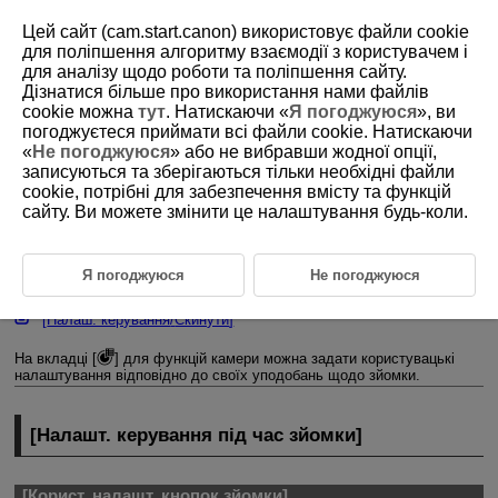
Цей сайт (cam.start.canon) використовує файли cookie
для поліпшення алгоритму взаємодії з користувачем і
для аналізу щодо роботи та поліпшення сайту.
Дізнатися більше про використання нами файлів
D375-213
cookie можна
тут
. Натискаючи «
Я погоджуюся
», ви
погоджуєтеся приймати всі файли cookie. Натискаючи
Відомості про користувацькі
«
Не погоджуюся
» або не вибравши жодної опції,
налаштування елементів
записуються та зберігаються тільки необхідні файли
керування
cookie, потрібні для забезпечення вмісту та функцій
сайту. Ви можете змінити це налаштування будь-коли.
[
Налашт. керування під час зйомки
]
Я погоджуюся
Не погоджуюся
[
Налашт. керування під час відтвор.
]
[
Налаш. керування
/
Скинути
]
На вкладці [
] для функцій камери можна задати користувацькі
налаштування відповідно до своїх уподобань щодо зйомки.
[
Налашт. керування під час зйомки
]
[
Корист. налашт. кнопок зйомки
]