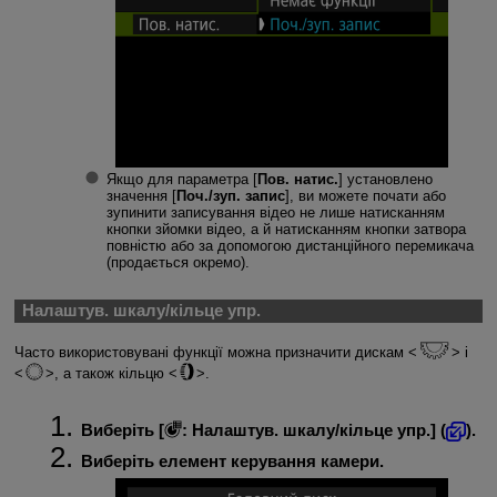
Якщо для параметра [
Пов. натис.
] установлено
значення [
Поч./зуп. запис
], ви можете почати або
зупинити записування відео не лише натисканням
кнопки зйомки відео, а й натисканням кнопки затвора
повністю або за допомогою дистанційного перемикача
(продається окремо).
Налаштув. шкалу/кільце упр.
Часто використовувані функції можна призначити дискам
і
, а також кільцю
.
Виберіть [
:
Налаштув. шкалу/кільце упр.
] (
).
Виберіть елемент керування камери.