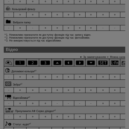
-
○
○
○
○
○
○
○
○
○
-
:
Кольоровий фільтр
-
○
○
○
○
○
○
○
○
○
-
:
Вибрати папку
-
○
-
○
○
○
○
○
-
-
-
1. Неможливо призначити як доступну функцію під час запису відео.
2. Неможливо призначити як доступну функцію під час фотозйомки.
3. Не використовується під час відеозйомки.
Відео
●: За замовчуванням ○: Можна налашту
2
:
Допоміжні кольори
*
-
○
○
○
○
○
○
○
○
○
-
2
:
Зебра
*
-
○
○
○
○
○
○
○
○
○
-
2
:
Відеозйомка
*
-
○
○
○
-
-
-
-
○
○
-
2
:
Призупинити АФ Серво д/відео
*
-
○
○
○
○
○
○
○
○
○
-
2
:
Статус аудіо
*