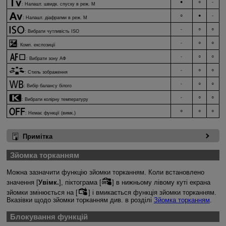
●
○
-
:
Налашт. швидк. спуску в реж. M
○
●
-
:
Налашт. діафрагми в реж. M
-
○
○
:
Вибрати чутливість ISO
-
○
○
:
Комп. експозиції
-
○
○
:
Вибрати зону АФ
-
○
○
:
Стиль зображення
-
○
○
:
Вибір балансу білого
-
○
○
:
Вибрати колірну температуру
○
○
○
:
Немає функції (вимк.)
Примітка
Зйомка торканням
Можна зазначити функцію зйомки торканням. Коли встановлено
значення [
Увімк.
], піктограма [
] в нижньому лівому куті екрана
зйомки змінюється на [
] і вмикається функція зйомки торканням.
Вказівки щодо зйомки торканням див. в розділі
Зйомка торканням
.
Блокування функцій