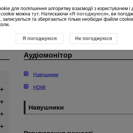
ookie для поліпшення алгоритму взаємодії з користувачем і 
 cookie можна
тут
. Натискаючи «
Я погоджуюся
», ви погод
, записуються та зберігаються тільки необхідні файли cookie
коли.
іомонітор
Я погоджуюся
Не погоджуюся
Аудіомонітор
Навушники
HDMI
Навушники