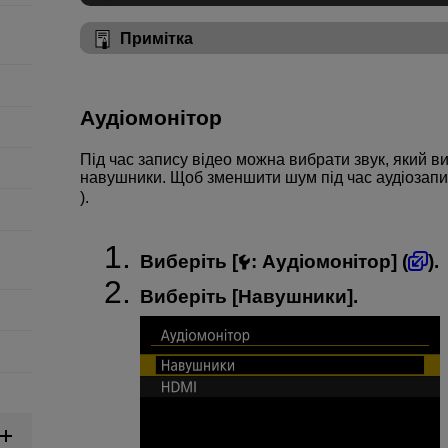
Примітка
Аудіомонітор
Під час запису відео можна вибрати звук, який в
навушники. Щоб зменшити шум під час аудіозапис
).
Виберіть [
:
Аудіомонітор
] (
).
Виберіть [
Навушники
].