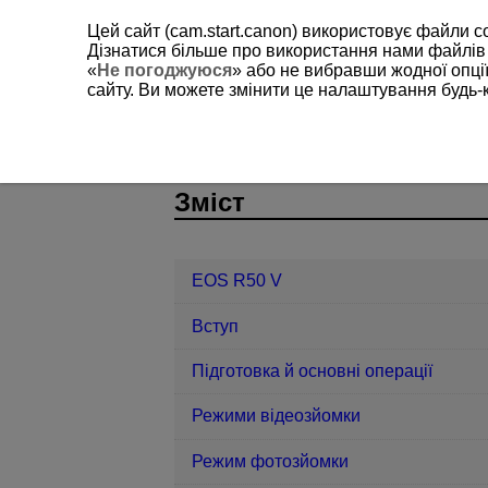
Цей сайт (cam.start.canon) використовує файли c
Дізнатися більше про використання нами файлів
«
Не погоджуюся
» або не вибравши жодної опції
сайту. Ви можете змінити це налаштування будь-
EOS R50 V
Налаштування
Ауд
D375-201
Зміст
EOS R50 V
Вступ
Підготовка й основні операції
Режими відеозйомки
Режим фотозйомки