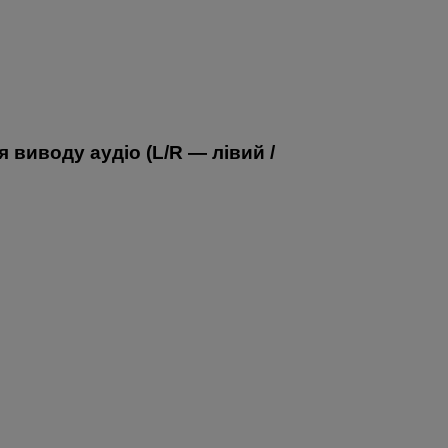
 виводу аудіо (L/R — лівий /