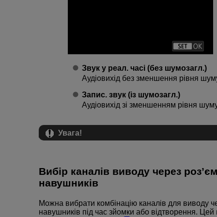
Звук у реал. часі (без шумозагл.)
Аудіовихід без зменшення рівня шуму
Запис. звук (із шумозагл.)
Аудіовихід зі зменшенням рівня шуму
Увага!
Вибір каналів виводу через роз’є
навушників
Можна вибрати комбінацію каналів для виводу ч
навушників під час зйомки або відтворення. Цей