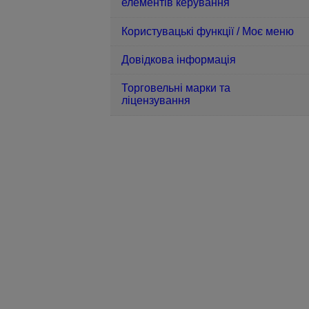
елементів керування
Користувацькі функції / Моє меню
Довідкова інформація
Торговельні марки та
ліцензування