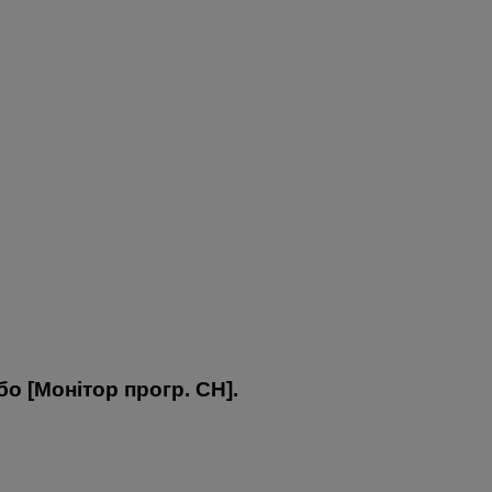
бо [
Монітор прогр. CH
].