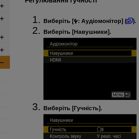
Регулювання гучності
Виберіть [
:
Аудіомонітор
] (
).
Виберіть [
Навушники
].
Виберіть [
Гучність
].