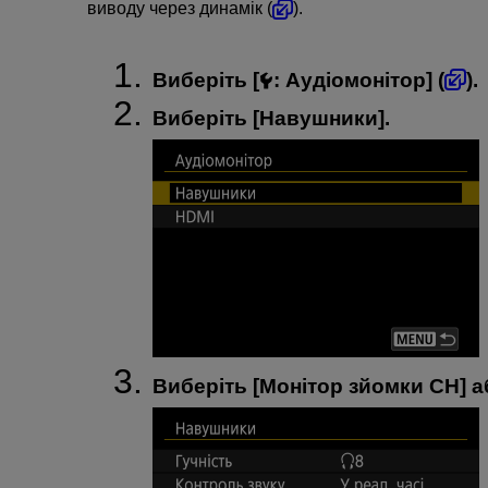
виводу через динамік (
).
Виберіть [
:
Аудіомонітор
] (
).
Виберіть [
Навушники
].
Виберіть [
Монітор зйомки CH
] а