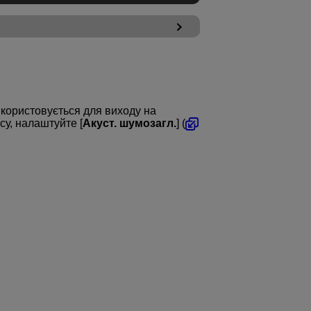
икористовується для виходу на
у, налаштуйте [
Акуст. шумозагл.
] (