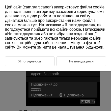
Цей сайт (cam.start.canon) використовує файли cookie
для поліпшення алгоритму взаємодії з користувачем і
для аналізу щодо роботи та поліпшення сайту.
Дізнатися більше про використання нами файлів
D375-174
cookie можна
тут
. Натискаючи «
Я погоджуюся
», ви
погоджуєтеся приймати всі файли cookie. Натискаючи
Параметри Bluetooth
«
Не погоджуюся
» або не вибравши жодної опції,
записуються та зберігаються тільки необхідні файли
cookie, потрібні для забезпечення вмісту та функцій
Виберіть [
:
Налашт. Bluetooth
] (
).
сайту. Ви можете змінити це налаштування будь-коли.
Виберіть налаштування.
Я погоджуюся
Не погоджуюся