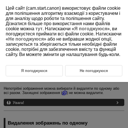
Цей сайт (cam.start.canon) використовує файли cookie
для поліпшення алгоритму взаємодії з користувачем і
для аналізу щодо роботи та поліпшення сайту.
Дізнатися більше про використання нами файлів
D375-143
cookie можна
тут
. Натискаючи «
Я погоджуюся
», ви
погоджуєтеся приймати всі файли cookie. Натискаючи
Видалення зображень
«
Не погоджуюся
» або не вибравши жодної опції,
записуються та зберігаються тільки необхідні файли
cookie, потрібні для забезпечення вмісту та функцій
Видалення зображень по одному
сайту. Ви можете змінити це налаштування будь-коли.
Вибір ([
]) кількох зображень для одночасного видалення
Вибір діапазону зображень для видалення
Я погоджуюся
Не погоджуюся
Видалення всіх зображень у папці або на карті пам’яті
Непотрібні зображення можна вибирати й видаляти по одному або
всі разом. Захищені зображення (
) не можна видалити.
Увага!
Видалення зображень по одному