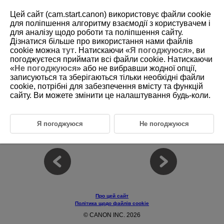
Цей сайт (cam.start.canon) використовує файли cookie
для поліпшення алгоритму взаємодії з користувачем і
для аналізу щодо роботи та поліпшення сайту.
Дізнатися більше про використання нами файлів
D375-031
cookie можна
тут
. Натискаючи «
Я погоджуюся
», ви
погоджуєтеся приймати всі файли cookie. Натискаючи
Режим стабілізації відео
«
Не погоджуюся
» або не вибравши жодної опції,
записуються та зберігаються тільки необхідні файли
cookie, потрібні для забезпечення вмісту та функцій
Цей режим дає змогу записувати відео, на яких зменшено вплив
тремтіння камери.
сайту. Ви можете змінити це налаштування будь-коли.
Відрегулюйте яскравість та інші параметри на екрані швидкого
керування.
Я погоджуюся
Не погоджуюся
Примітка
Про цей сайт
Політика щодо файлів cookie
© CANON INC. 2026