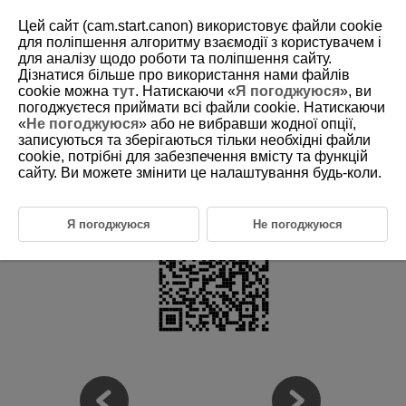
Цей сайт (cam.start.canon) використовує файли cookie
для поліпшення алгоритму взаємодії з користувачем і
для аналізу щодо роботи та поліпшення сайту.
Дізнатися більше про використання нами файлів
D375-005
cookie можна
тут
. Натискаючи «
Я погоджуюся
», ви
погоджуєтеся приймати всі файли cookie. Натискаючи
Сумісні аксесуари
«
Не погоджуюся
» або не вибравши жодної опції,
записуються та зберігаються тільки необхідні файли
cookie, потрібні для забезпечення вмісту та функцій
Докладну інформацію про сумісні аксесуари можна знайти на
зазначеному нижче сайті.
сайту. Ви можете змінити це налаштування будь-коли.
https://cam.start.canon/H002/
Я погоджуюся
Не погоджуюся